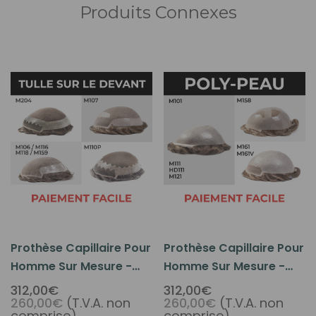
Produits Connexes
Prothèse Capillaire Pour
Prothèse Capillaire Pour
Homme Sur Mesure -
Homme Sur Mesure -
Base En Tulle Avec Poly
Base En Polyuréthane
312,00€
312,00€
260,00€
(T.V.A. non
260,00€
(T.V.A. non
comprise)
comprise)