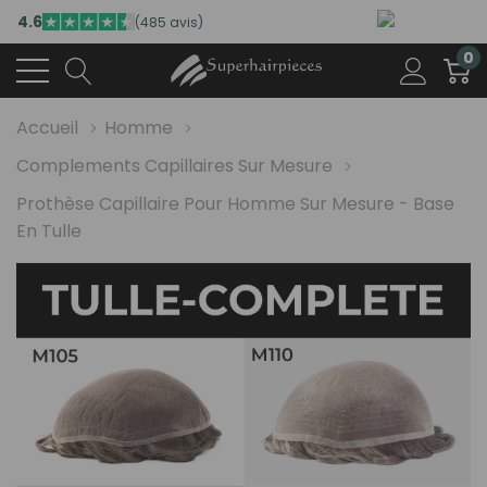
4.6
(485 avis)
0
Accueil
Homme
Complements Capillaires Sur Mesure
Prothèse Capillaire Pour Homme Sur Mesure - Base
En Tulle