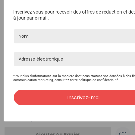
Inscrivez-vous pour recevoir des offres de réduction et d
à jour par e-mail.
Accepter la politique du magasin
Obligatoire
Veuillez prendre en note que les commandes sur
mesure prennent 3 à 5 MOIS (délai moyen) si
vous n'avez pas choisi la livraison garantie. En
cochant cette option, vous reconnaissez que
toutes les commandes personnalisées sont des
*Pour plus d'informations sur la manière dont nous traitons vos données à des fi
ventes finales sans retour, remboursement ou
communication marketing, consultez notre politique de confidentialité.
échange.
Inscrivez-moi
Stock
Quantité :
actuel
: