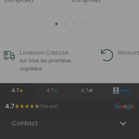
Livraison Gratuite
Retours
sur tous les prothèse
capillaire
4.7
4.7
4.7
4.7
(
763
avis)
Contact