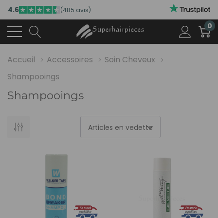
4.6
(485 avis)
0
Accueil
Accessoires
Soin Cheveux
Shampooings
Shampooings