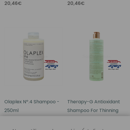
20,46€
20,46€
Olaplex Nº.4 Shampoo -
Therapy-G Antioxidant
250ml
Shampoo For Thinning
Hair 12oz
38,28€