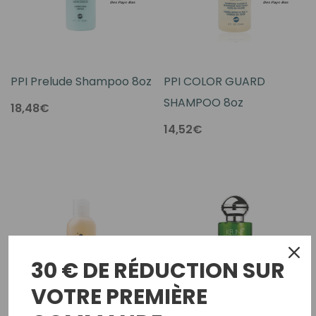
PPI Prelude Shampoo 8oz
PPI COLOR GUARD
SHAMPOO 8oz
18,48€
14,52€
30 € DE RÉDUCTION SUR
VOTRE PREMIÈRE