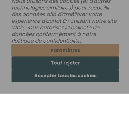
29,70€
Nous utilisons des cookies (et d'autres
technologies similaires) pour recueillir
des données afin d'améliorer votre
expérience d'achat.
En utilisant notre site
Web, vous autorisez la collecte de
données conformément à notre
Politique de confidentialité
.
Paramètres
Tout rejeter
Accepter tous les cookies
Therapy-G Antioxidant
Therapy-G Scalp BB
Shampoo For Chemically
Anti-Aging Shampoo For
Treated Hair 12oz
Thinning Hair 12oz
29,70€
44,88€