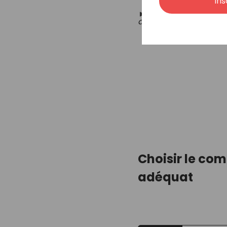
Ins
Complément Capilla
devez acheter chez S
Choisir le com
adéquat