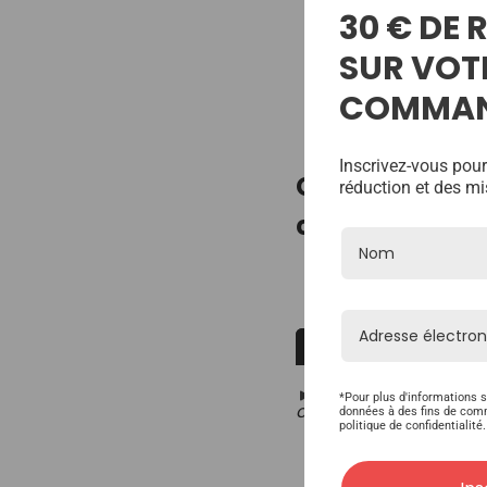
30 € DE
SUR VOT
COMMA
Inscrivez-vous pour
Connaissance
réduction et des mi
capillaires et
Blogs
Comment lire les co
*Pour plus d'informations s
complément capillair
données à des fins de com
politique de confidentialité.