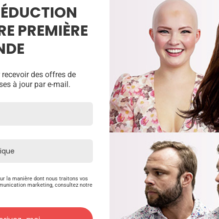
 RÉDUCTION
RE PREMIÈRE
NDE
 recevoir des offres de
 des compléments
ses à jour par e-mail.
 des produits
des de couleur et les UGS de
ur la manière dont nous traitons vos
e?
munication marketing, consultez notre