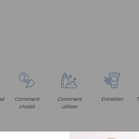
nd
Comment
Comment
Entretien
T
choisir
utiliser