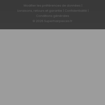
Modifier les préférences de données
|
Livraisons, retours et garantie
|
Confidentialité
|
Conditions générales
© 2026 Superhairpieces.fr