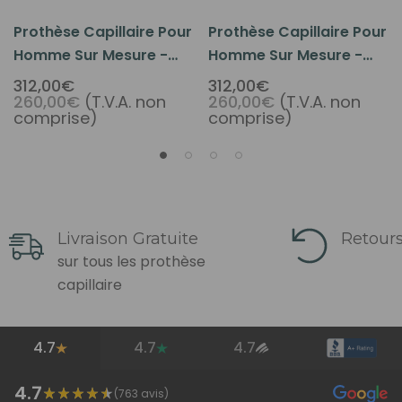
Prothèse Capillaire Pour
Prothèse Capillaire Pour
Homme Sur Mesure -
Homme Sur Mesure -
Base En Polyuréthane
Base En Tulle
312,00€
312,00€
260,00€
(T.V.A. non
260,00€
(T.V.A. non
comprise)
comprise)
Livraison Gratuite
Retours
sur tous les prothèse
capillaire
4.7
4.7
4.7
4.7
(
763
avis)