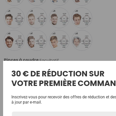
Pinces à coudre
Facultatif
30 € DE RÉDUCTION SUR
Choisissez les options
VOTRE PREMIÈRE COMMAN
Sous-évent avant
Facultatif
Aucun
Aucun
Inscrivez-vous pour recevoir des offres de réduction et d
à jour par e-mail.
2 rangées
3 rangées