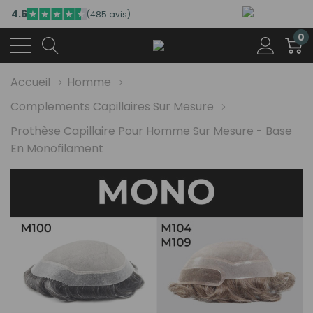
4.6
(485 avis)
0
Accueil
Homme
Complements Capillaires Sur Mesure
Prothèse Capillaire Pour Homme Sur Mesure - Base
En Monofilament