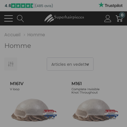
4.6
(485 avis)
0
Accueil
Homme
Homme