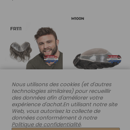
Nous utilisons des cookies (et d'autres
technologies similaires) pour recueillir
FR111 Patch Capillaire
M100N Toupet En Soie
des données afin d'améliorer votre
expérience d'achat.
En utilisant notre site
Frontal À Peau Ultra Fine
Mono Avec Périmètre En
Web, vous autorisez la collecte de
Pour Hommes
Polyuréthane
données conformément à notre
Politique de confidentialité
.
112,80€
270,00€