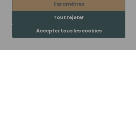
Paramètres
Tout rejeter
Accepter tous les cookies
Prothèse Capillaire Pour
Prothèse Capillaire Pour
Homme Sur Mesure Bon
Homme Sur Mesure -
De Commande Rapide
Base En Polyuréthane
312,00€
312,00€