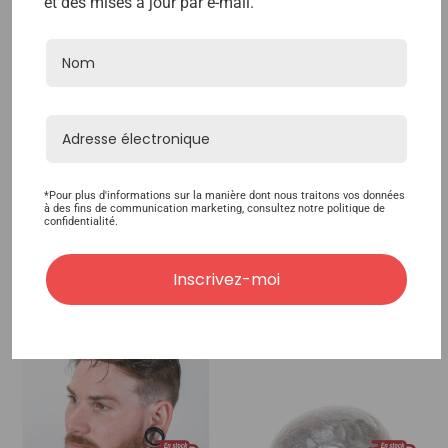
et des mises à jour par e-mail.
W1 Perruque Pour
Toupet Pour Homme
Hommes Composée En
M111XT – Base En Peau
Polyuréthane Et
Extrêmement Fine,
Fabriquée À La Main À
Jetable
Partir Des Cheveux
216,00€
*Pour plus d'informations sur la manière dont nous traitons vos données
Naturels
à des fins de communication marketing, consultez notre politique de
confidentialité.
414,00€
Inscrivez-moi