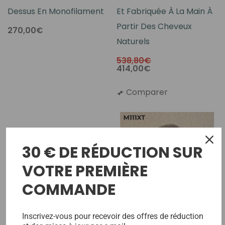
Dessus En Monofilament
Et Fabriquée À La Main À
Partir Des Cheveux
270,00€
Naturels
538,80€
414,00€
Comparer
30 € DE RÉDUCTION SUR
VOTRE PREMIÈRE
COMMANDE
Inscrivez-vous pour recevoir des offres de réduction