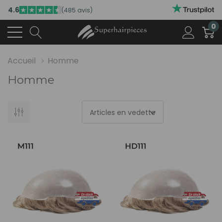
4.6
(485 avis)
0
Accueil
Homme
Homme