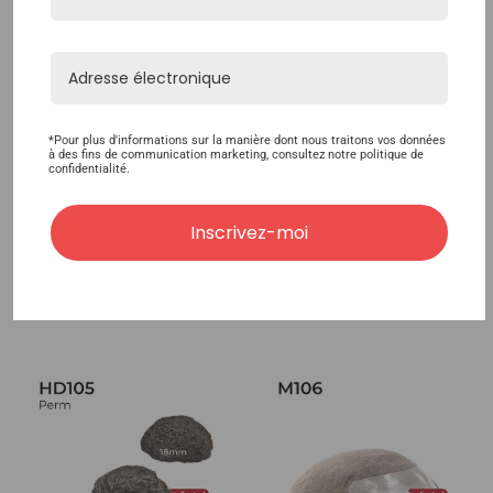
HD105 Complément
HD105BF Complément
Capillaire Haute Densité
Capillaire Haute Densité
Pour Hommes Composé
Pour Hommes Composé
*Pour plus d'informations sur la manière dont nous traitons vos données
à des fins de communication marketing, consultez notre politique de
Totalement En Tulle
Totalement En Tulle
confidentialité.
Français
Français Avec Nœuds
Blanchis Sur Le Devant
Inscrivez-moi
330,00€
390,00€