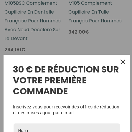
M105BSC Complement
M105 Complement
Capillaire En Dentelle
Capillaire En Tulle
Française Pour Hommes
Français Pour Hommes
Avec Neud Decolore Sur
342,00€
Le Devant
294,00€
30 € DE RÉDUCTION SUR
VOTRE PREMIÈRE
COMMANDE
Inscrivez-vous pour recevoir des offres de réduction
et des mises à jour par e-mail.