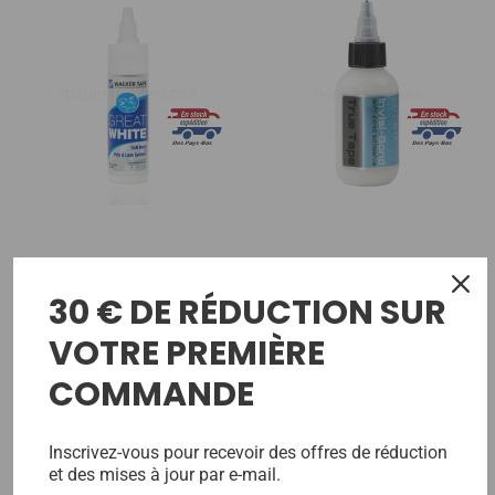
Great White Glue 1.4 Oz
Invisi-Bond Glue
30 € DE RÉDUCTION SUR
43,80€
7,20€
VOTRE PREMIÈRE
COMMANDE
Inscrivez-vous pour recevoir des offres de réduction
et des mises à jour par e-mail.