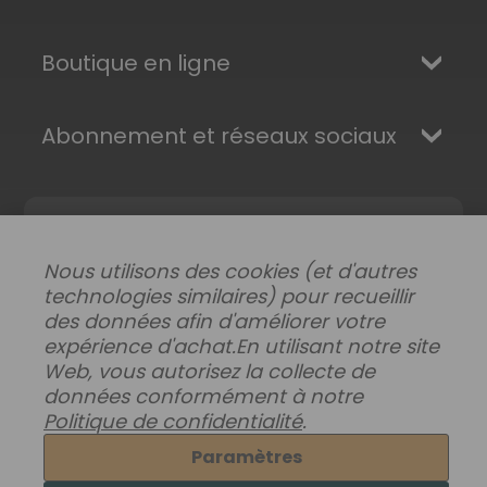
Boutique en ligne
Abonnement et réseaux sociaux
Nous utilisons des cookies (et d'autres
technologies similaires) pour recueillir
des données afin d'améliorer votre
expérience d'achat.
En utilisant notre site
Web, vous autorisez la collecte de
Modifier les préférences de données
|
données conformément à notre
Livraisons, retours et garantie
|
Confidentialité
|
Politique de confidentialité
.
Conditions générales
© 2026 Superhairpieces.fr
Paramètres