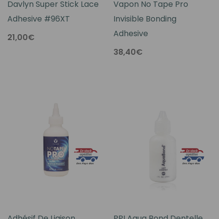
Davlyn Super Stick Lace
Vapon No Tape Pro
Adhesive #96XT
Invisible Bonding
Adhesive
21,00€
38,40€
Adhésif De Liaison
PPI Aqua Bond Dentelle