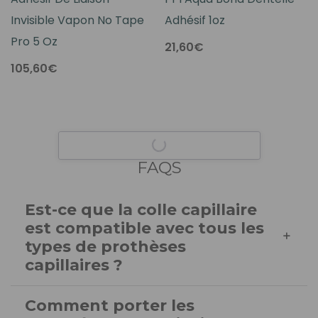
Invisible Vapon No Tape
Adhésif 1oz
Pro 5 Oz
21,60€
105,60€
FAQS
Est-ce que la colle capillaire
est compatible avec tous les
types de prothèses
capillaires ?
Comment porter les
La compatibilité de la colle capillaire avec