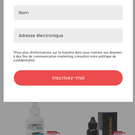
FusiON Soft Bond Glue -
Ghost Bond Platinum 5
*Pour plus d'informations sur la manière dont nous traitons vos données
à des fins de communication marketing, consultez notre politique de
Multi-Week Wear
Oz (Drip Top)
confidentialité.
18,00€
86,40€
Inscrivez-moi