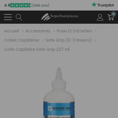
4.6
(485 avis)
0
Accueil
Accessoires
Pose Et Entretien
Colles Capillaires
Safe Grip (2-3 Weeks)
Colle Capillaire Safe Grip 237 Ml