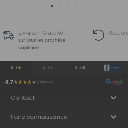
Livraison Gratuite
Retours
sur tous les prothèse
capillaire
4.7
4.7
4.7
4.7
(
763
avis)
Contact
Faire connaissance