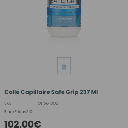
Colle Capillaire Safe Grip 237 Ml
SKU :
GL SG 8OZ
BlackFridayS10:
.
102,00€