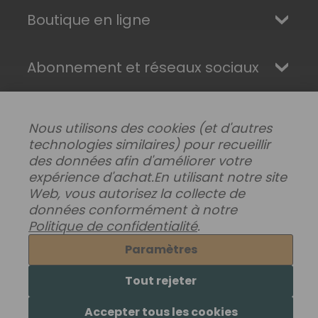
Boutique en ligne
Abonnement et réseaux sociaux
Nous utilisons des cookies (et d'autres
technologies similaires) pour recueillir
des données afin d'améliorer votre
expérience d'achat.
En utilisant notre site
Web, vous autorisez la collecte de
données conformément à notre
Politique de confidentialité
.
Modifier les préférences de données
|
Livraisons, retours et garantie
|
Confidentialité
|
Paramètres
Conditions générales
© 2026 Superhairpieces.fr
Tout rejeter
Accepter tous les cookies