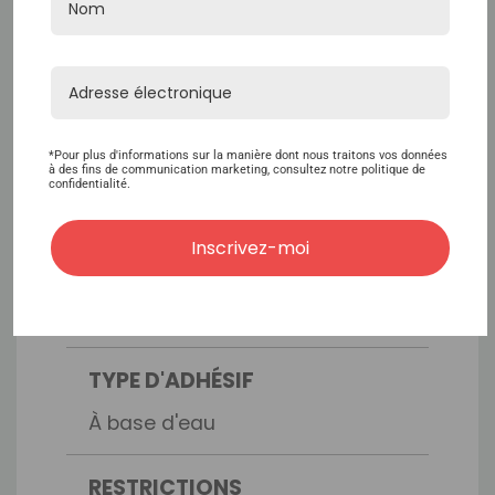
MARQUE
Walker Tape
TEMPS DE MAINTIEN
*Pour plus d'informations sur la manière dont nous traitons vos données
Semaines 2-3
à des fins de communication marketing, consultez notre politique de
confidentialité.
SANS DANGER POUR LA
Inscrivez-moi
DENTELLE
Oui
TYPE D'ADHÉSIF
À base d'eau
RESTRICTIONS