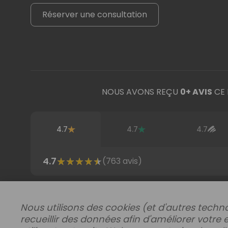
Réserver une consultation
NOUS AVONS REÇU
0
+ AVIS
CE 
4.7
4.7
4.7
4.7
(
763
avis)
Acheter par région
Nous utilisons des cookies (et d'autres techno
recueillir des données afin d'améliorer votre 