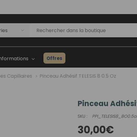
Offres
Informations
les Capillaires
Pinceau Adhésif TELESIS 8 0.5 Oz
Pinceau Adhésif
Liste D'inventaire Des
Prothèses Capillaires
SKU :
PPI_TELESIS8_BO0.5o
ges
Guide Du Débutant
30,00€
Consultation