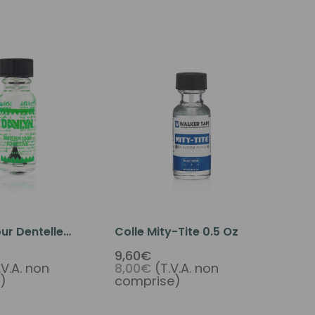
ur Dentelle
Colle Mity-Tite 0.5 Oz
6T 1/2 Oz.
9,60€
.V.A. non
8,00€
(T.V.A. non
ur Impression
)
comprise)