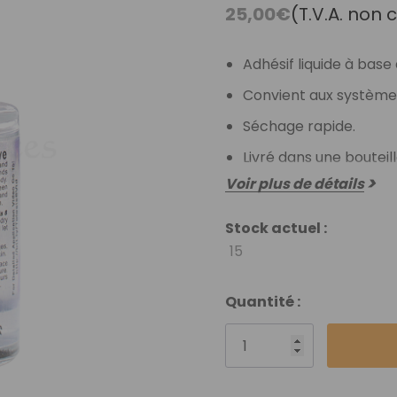
Débutant
25,00€
(T.V.A. non
Vidéothèque
Nuancier Pour La
Adhésif liquide à base 
Couleur
Convient aux systèmes
Séchage rapide.
Livré dans une bouteill
Voir plus de détails
Stock actuel :
15
Quantité :