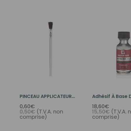
PINCEAU APPLICATEUR
Adhésif À Base D
D'ADHÉSIF
À Tenue Extrême
0,60€
18,60€
0,50€
(T.V.A. non
15,50€
(T.V.A. 
comprise)
comprise)