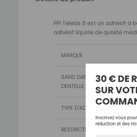
PPI Telesis 8 est un adhésif à 
adhésif liquide de qualité méd
MARQUE
30 € DE
SANS DANGER POUR LA
DENTELLE
SUR VOT
COMMA
TYPE D'ADHÉSIF
Inscrivez-vous pour
réduction et des mi
RESTRICTIONS