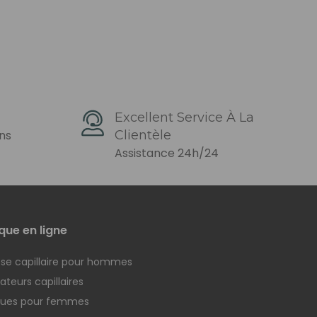
s
Excellent Service À La
ons
Clientèle
Assistance 24h/24
que en ligne
se capillaire pour hommes
teurs capillaires
ques pour femmes