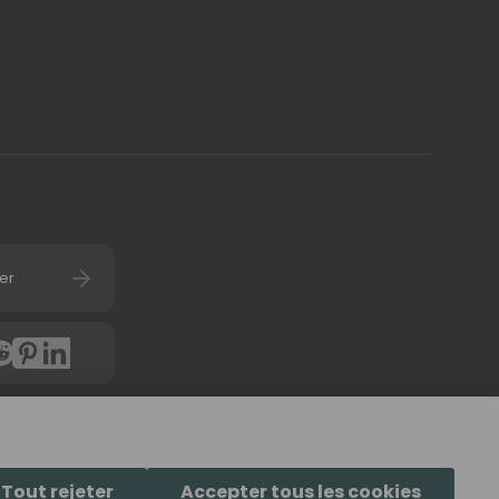
er
4.7
(
6058
avis) d'u
Tout rejeter
Accepter tous les cookies