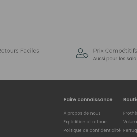
etours Faciles
Prix ​​compétitif
Aussi pour les sal
Faire connaissance
Bouti
À propos de nous
Prothè
Expédition et retours
Voluma
Politique de confidentialité
Perru