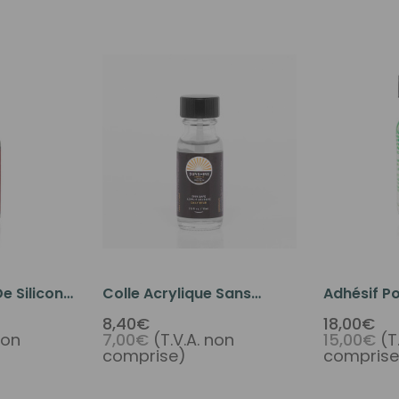
e Silicone
Colle Acrylique Sans
Adhésif Po
 0.5 Oz
Danger Pour La Peau
Davlyn. #9
8,40€
18,00€
non
7,00€
(T.V.A. non
15,00€
(T
Sunshine - Pinceau À
Pinceau S
comprise)
comprise
Usage Quotidien Sur 0.5
Verte
Oz