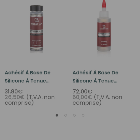
Adhésif À Base De
Adhésif À Base De
Silicone À Tenue
Silicone À Tenue
Extrême 1.4 Oz
Extrême Avec Buse 4 Oz
31,80€
72,00€
26,50€
(T.V.A. non
60,00€
(T.V.A. non
comprise)
comprise)