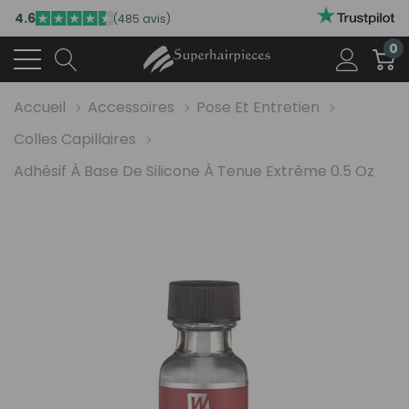
4.6
(485 avis)
0
Accueil
Accessoires
Pose Et Entretien
Colles Capillaires
Adhésif À Base De Silicone À Tenue Extrême 0.5 Oz