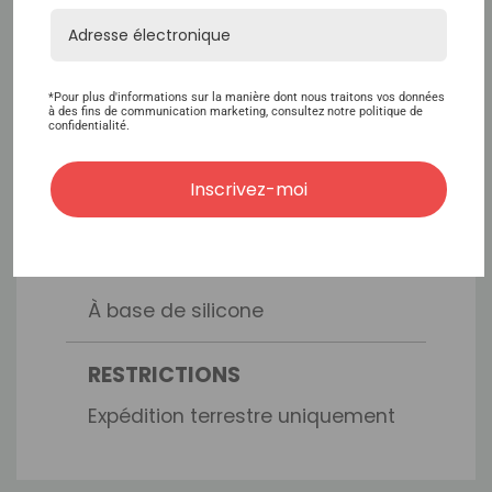
TEMPS DE MAINTIEN
Semaines 4-6
*Pour plus d'informations sur la manière dont nous traitons vos données
à des fins de communication marketing, consultez notre politique de
SANS DANGER POUR LA
confidentialité.
DENTELLE
Inscrivez-moi
Non
TYPE D'ADHÉSIF
À base de silicone
RESTRICTIONS
Expédition terrestre uniquement