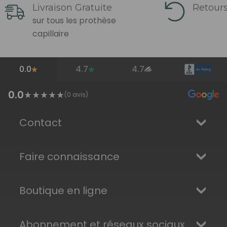
Livraison Gratuite
Retours
sur tous les prothèse
capillaire
0.0
4.7
4.7
0.0
(
0
avis)
Contact
Faire connaissance
Boutique en ligne
Abonnement et réseaux sociaux