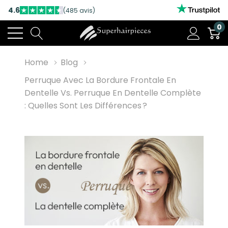
4.6
(485 avis)
0
Home
Blog
Perruque Avec La Bordure Frontale En
Dentelle Vs. Perruque En Dentelle Complète
: Quelles Sont Les Différences ?