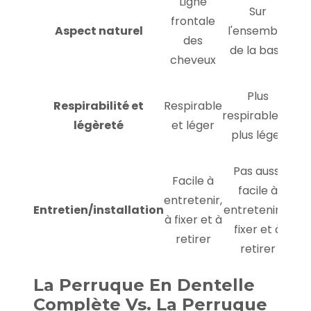
Ligne
Sur
frontale
Aspect naturel
l'ensemble
des
de la base
cheveux
Plus
Respirabilité et
Respirable
respirable et
légèreté
et léger
plus léger
Pas aussi
Facile à
facile à
entretenir,
Entretien/installation
entretenir, à
à fixer et à
fixer et à
retirer
retirer
La Perruque En Dentelle
Complète Vs. La Perruque