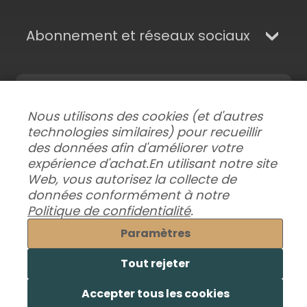
Abonnement et réseaux sociaux
Nous utilisons des cookies (et d'autres
technologies similaires) pour recueillir
des données afin d'améliorer votre
expérience d'achat.
En utilisant notre site
Web, vous autorisez la collecte de
Modifier les préférences de données
|
données conformément à notre
Livraisons, retours et garantie
|
Confidentialité
|
Politique de confidentialité
.
Conditions générales
Paramètres
© 2026 Superhairpieces.fr
Tout rejeter
Accepter tous les cookies