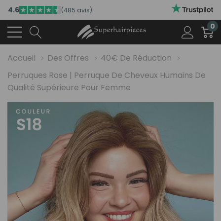
4.6
(485 avis)
0
Accueil
Des Offres
40€ De Réduction
Perruques Rose | Perruque De Cheveux Humains De
Qualité Supérieure Pour Femme