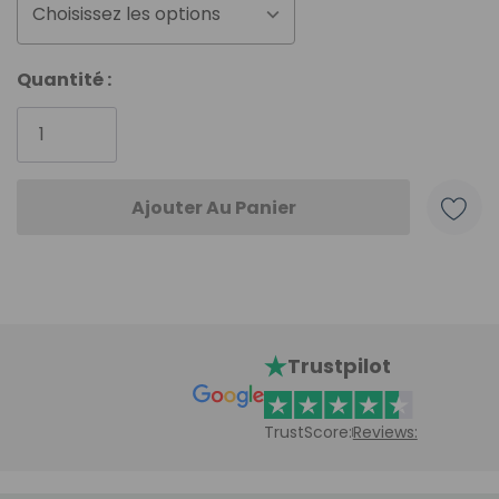
Choisissez les options
Stock
Quantité :
actuel
:
Trustpilot
TrustScore:
Reviews: