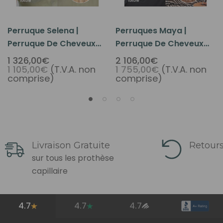
Perruque Selena |
Perruques Maya |
Perruque De Cheveux
Perruque De Cheveux
Humains De Qualité
Humains De Qualité
1 326,00€
2 106,00€
1 105,00€
(T.V.A. non
1 755,00€
(T.V.A. non
Supérieure Pour Femme
Supérieure Pour Femme
comprise)
comprise)
Livraison Gratuite
Retours
sur tous les prothèse
capillaire
4.7
4.7
4.7