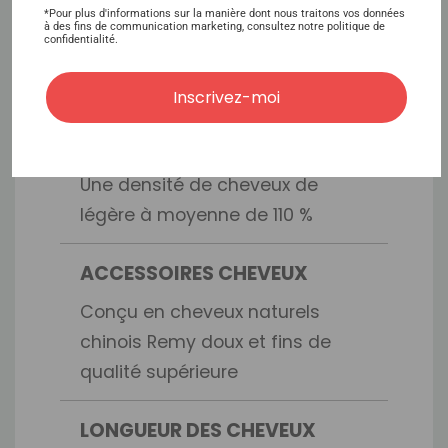
*Pour plus d'informations sur la manière dont nous traitons vos données
dessus : 32,5 cm Temple à
à des fins de communication marketing, consultez notre politique de
confidentialité.
Temple à travers le Nack : 25,5
cm Nuque : 11,5 cm
Inscrivez-moi
DENSITÉ
Une densité de cheveux de
légère à moyenne de 110 %
ACCESSOIRES CHEVEUX
Conçu en cheveux naturels
chinois Remy doux et fins de
qualité supérieure
LONGUEUR DES CHEVEUX