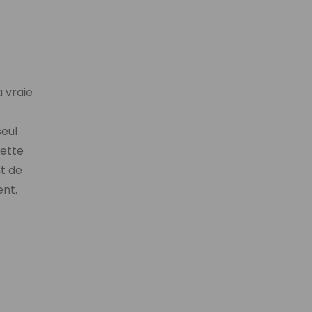
 vraie
seul
Cette
t de
ent.