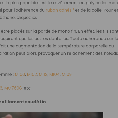
re la plus populaire est le revêtement en poly ou les mat
al pour l'adhérence du
ruban adhésif
et de la colle. Pour e
éthane, cliquez ici.
être placés sur la partie de mono fin. En effet, les fils son
respirant que les autres dentelles. Toute adhérence sur l
 fait une augmentation de la température corporelle du
nspiration peut alors provoquer un relâchement des nœuds
homme :
M100
,
M102
,
M112
,
M104
,
M109
.
6
,
MO7608
, etc.
ofilament soudé fin