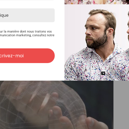
 peuvent parfois constater que la brillance est moins naturel
adhésif et de la colle sur ce matériau.
s modèles pour homme :
M107
,
M103
ur la manière dont nous traitons vos
munication marketing, consultez notre
lament soudé super fin
crivez-moi