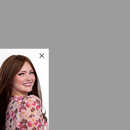
ure,
iau est