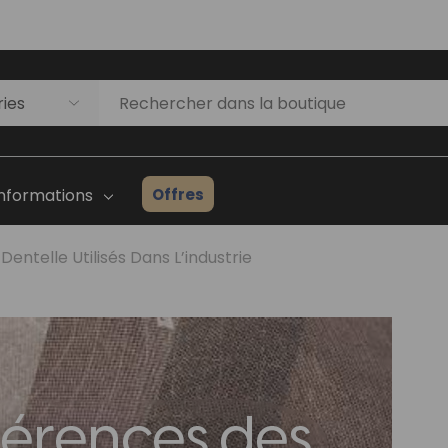
Offres
Informations
Dentelle Utilisés Dans L’industrie
Liste D'inventaire Des
Prothèses Capillaires
ges
Guide Du Débutant
Consultation