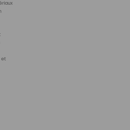
ériaux
n
t
a
 et