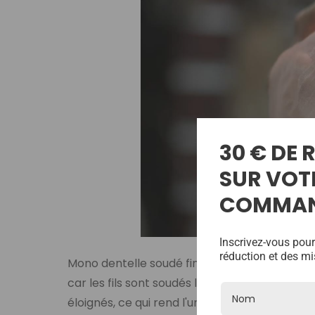
30 € DE
SUR VOT
COMMA
Inscrivez-vous pour
réduction et des mi
Mono dentelle soudé fin est notre dentelle d
car les fils sont soudés les uns aux autres -
éloignés, ce qui rend l'unité plus respirante 