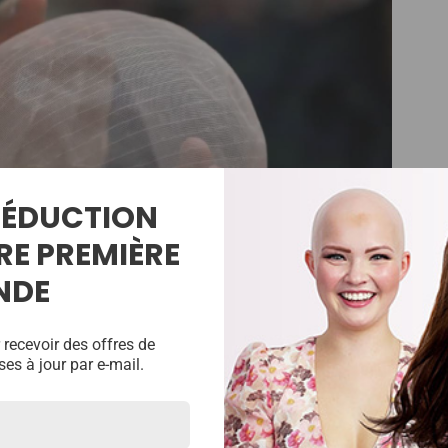
 RÉDUCTION
RE PREMIÈRE
NDE
 recevoir des offres de
ses à jour par e-mail.
euxième durable. Cette dentelle ne nécessite pas de ligat
 comme une fenêtre de moustiquaire. Les trous sont plus
qu'une mono dentelle fin. Le seul inconvénient de ce matér