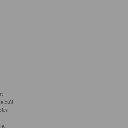
st
e qu'il
plus
le,