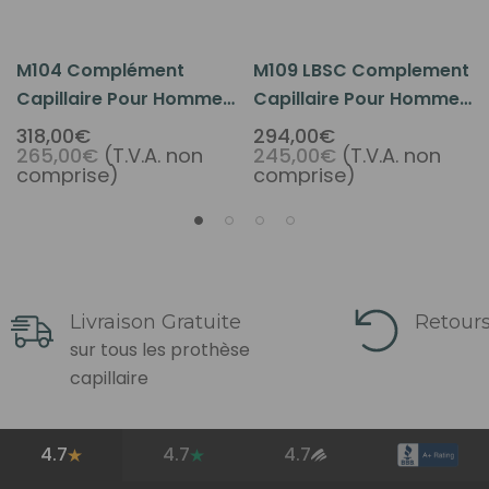
M104 Complément
M109 LBSC Complement
Capillaire Pour Hommes
Capillaire Pour Hommes
Composé En Mono-
Compose En
318,00€
294,00€
265,00€
(T.V.A. non
245,00€
(T.V.A. non
Filament Au Centre Et
Monofilament Au Centre
comprise)
comprise)
Une Bordure Frontale En
Et Une Bordure Frontale
Tulle
En Tulle
Livraison Gratuite
Retours
sur tous les prothèse
capillaire
4.7
4.7
4.7