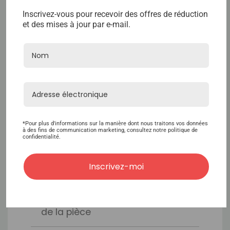
en polyuréthane transparent.
Inscrivez-vous pour recevoir des offres de réduction
2,55 cm de dentelle française à
et des mises à jour par e-mail.
l'avant avec 1,25 cm rempli de
cheveux pour faire une racine
des cheveux indétectable.
TAILLE
La base mesure 20x25,5 cm et
*Pour plus d'informations sur la manière dont nous traitons vos données
peut-être coupée jusqu'à 18x24
à des fins de communication marketing, consultez notre politique de
confidentialité.
cm
Inscrivez-moi
DENSITÉ
110% à l'avant, 120% sur le reste
de la pièce