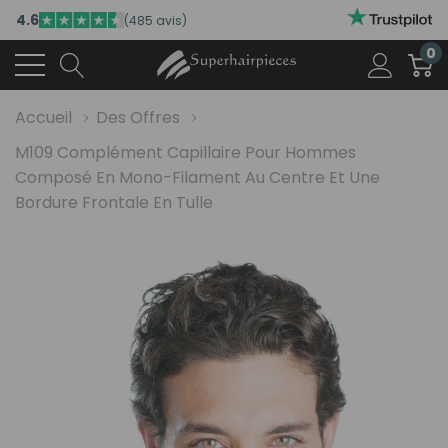
4.6
(485 avis)
0
Accueil
Des Offres
M109 Complément Capillaire Pour Hommes
Composé En Mono-Filament Au Centre Et Une
Bordure Frontale En Tulle