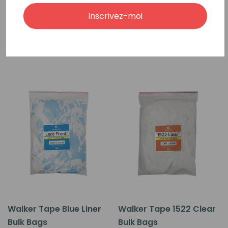
<
>
Inscrivez-moi
Produits Connexes
Walker Tape Blue Liner
Walker Tape 1522 Clear
Bulk Bags
Bulk Bags