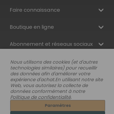
Faire connaissance
Boutique en ligne
Abonnement et réseaux sociaux
Nous utilisons des cookies (et d'autres
technologies similaires) pour recueillir
des données afin d'améliorer votre
expérience d'achat.
En utilisant notre site
Web, vous autorisez la collecte de
données conformément à notre
Politique de confidentialité
.
Modifier les préférences de données
|
Paramètres
Livraisons, retours et garantie
|
Confidentialité
|
Conditions générales