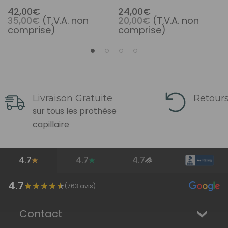
42,00€
24,00€
35,00€
(T.V.A. non
20,00€
(T.V.A. non
comprise)
comprise)
Livraison Gratuite
Retours
sur tous les prothèse
capillaire
4.7
4.7
4.7
4.7
(
763
avis)
Contact