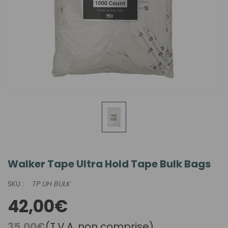
Walker Tape Ultra Hold Tape Bulk Bags
SKU :
TP UH BULK
42,00€
35,00€
(T.V.A. non comprise)