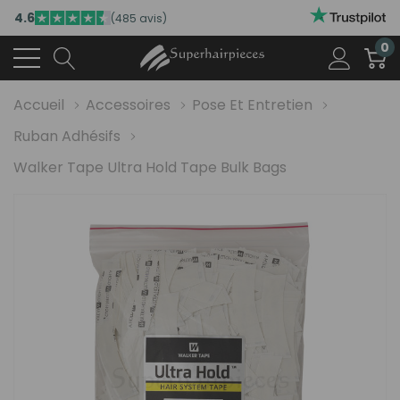
4.6
(485 avis)
0
Accueil
Accessoires
Pose Et Entretien
Ruban Adhésifs
Walker Tape Ultra Hold Tape Bulk Bags