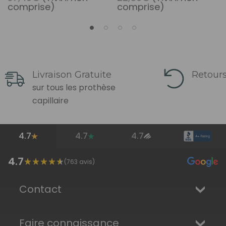
comprise)
comprise)
Livraison Gratuite
Retours
sur tous les prothèse
capillaire
4.7
4.7
4.7
4.7
(
763
avis)
Contact
Faire connaissance