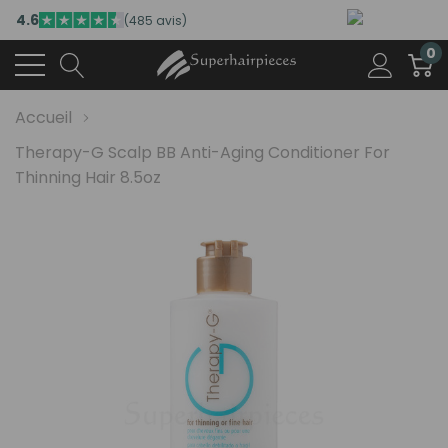
4.6
(485 avis)
0
Accueil
Therapy-G Scalp BB Anti-Aging Conditioner For
Thinning Hair 8.5oz