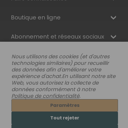
Boutique en ligne
Abonnement et réseaux sociaux
Nous utilisons des cookies (et d'autres
technologies similaires) pour recueillir
des données afin d'améliorer votre
expérience d'achat.
En utilisant notre site
Web, vous autorisez la collecte de
données conformément à notre
Politique de confidentialité
.
Modifier les préférences de données
|
Paramètres
Livraisons, retours et garantie
|
Confidentialité
|
Conditions générales
Tout rejeter
© 2026 Superhairpieces.fr