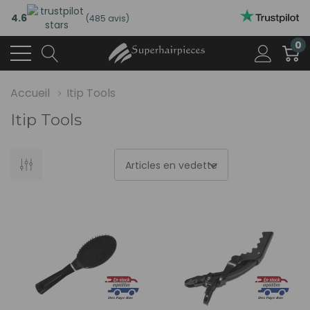
4.6
(485 avis)
0
Accueil
Itip Tools
Itip Tools