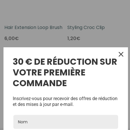
Hair Extension Loop Brush
Styling Croc Clip
6,00€
1,20€
30 € DE RÉDUCTION SUR
No More Products
VOTRE PREMIÈRE
COMMANDE
Inscrivez-vous pour recevoir des offres de réduction
et des mises à jour par e-mail.