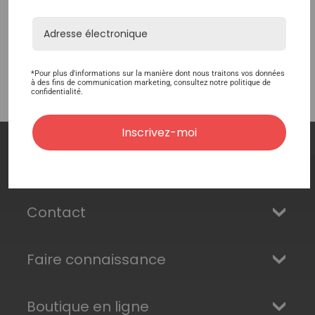
Cette page vous a-t-elle été utile ?
Très peu utile
Peu utile
Neutre
Bonne
Excellente
*Pour plus d'informations sur la manière dont nous traitons vos données
à des fins de communication marketing, consultez notre politique de
confidentialité.
Inscrivez-moi
4.7
4.7
4.9
4.7
(
763
avis)
Contact
Faire connaissance
Boutique en ligne