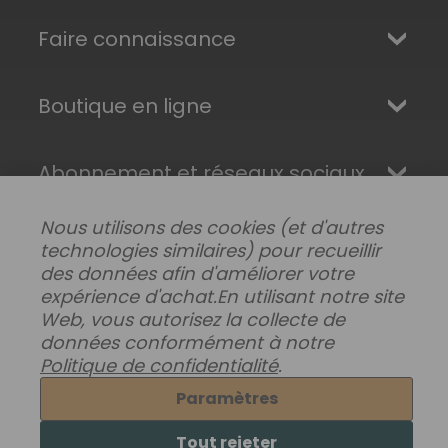
Faire connaissance
Boutique en ligne
Abonnement et réseaux sociaux
Nous utilisons des cookies (et d'autres
technologies similaires) pour recueillir
des données afin d'améliorer votre
expérience d'achat.
En utilisant notre site
Web, vous autorisez la collecte de
données conformément à notre
Politique de confidentialité
.
Paramètres
Modifier les préférences de données
|
Livraisons, retours et garantie
|
Confidentialité
|
Tout rejeter
Conditions générales