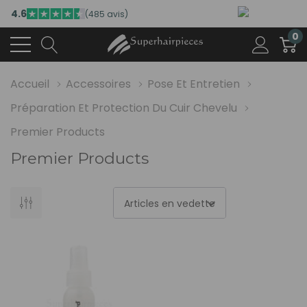
4.6
(485 avis)
0
Accueil
Accessoires
Pose Et Entretien
Préparation Et Protection Du Cuir Chevelu
Premier Products
Premier Products