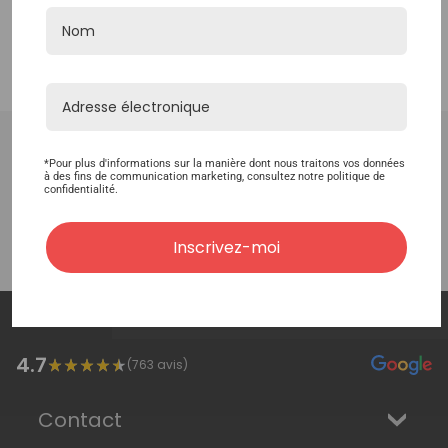
Cette page vous a-t-elle été utile ?
*Pour plus d'informations sur la manière dont nous traitons vos données
à des fins de communication marketing, consultez notre politique de
confidentialité.
Très peu utile
Peu utile
Neutre
Bonne
Excellente
Inscrivez-moi
4.7
4.7
4.7
4.7
(
763
avis)
Contact