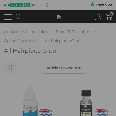
4.6
(485 avis)
0
Accueil
Accessoires
Pose Et Entretien
Colles Capillaires
All Hairpiece Glue
All Hairpiece Glue