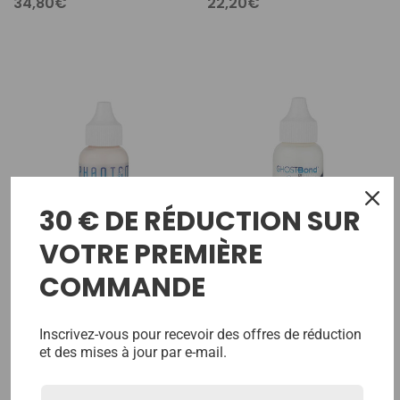
34,80€
22,20€
30 € DE RÉDUCTION SUR
VOTRE PREMIÈRE
COMMANDE
Ghost Bond Fantôme
Ghost Bond Platine 1.3 Oz
1.3oz
Inscrivez-vous pour recevoir des offres de réduction
28,80€
et des mises à jour par e-mail.
22,20€