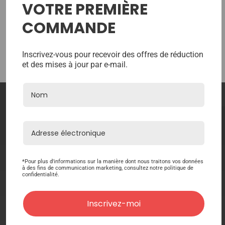
VOTRE PREMIÈRE
Cette page vous a-t-elle été utile ?
COMMANDE
Très peu utile
Peu utile
Neutre
Bonne
Excellente
Inscrivez-vous pour recevoir des offres de réduction
et des mises à jour par e-mail.
4.7
4.7
4.7
4.7
(
763
avis)
Contact
*Pour plus d'informations sur la manière dont nous traitons vos données
à des fins de communication marketing, consultez notre politique de
confidentialité.
Faire connaissance
Inscrivez-moi
Boutique en ligne