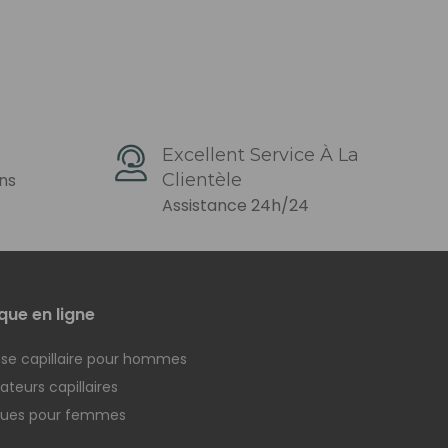
s
Excellent Service À La
ons
Clientèle
Assistance 24h/24
que en ligne
se capillaire pour hommes
teurs capillaires
ques pour femmes