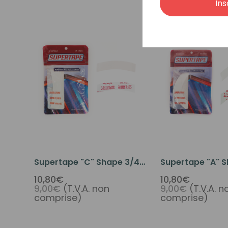
Ins
Supertape "C" Shape 3/4"
Supertape "A" S
X 3" (36 Pcs Per Pack)
X 3" (36 Pcs Per
10,80€
10,80€
9,00€
(T.V.A. non
9,00€
(T.V.A. n
comprise)
comprise)