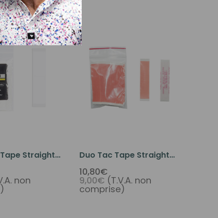
 Tape Straight
Duo Tac Tape Straight
(36 Pcs Per
3/4" X 3" (36 Pcs Per
10,80€
V.A. non
9,00€
(T.V.A. non
Pack)
)
comprise)