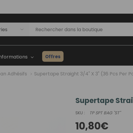
Offres
Informations
an Adhésifs
Supertape Straight 3/4" X 3" (36 Pcs Per P
Supertape Strai
Liste D'inventaire Des
Prothèses Capillaires
SKU :
TP SPT BAG "ST"
ges
Guide Du Débutant
10,80€
Consultation