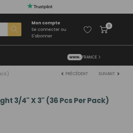
Mon compte
0
Se connecter
ou
S'abonner
FRANCE
ack)
PRÉCÉDENT
SUIVANT
ght 3/4" X 3" (36 Pcs Per Pack)