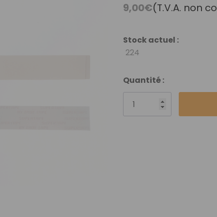
Débutant
9,00€
(T.V.A. non c
Vidéothèque
Nuancier Pour La
Stock actuel :
Couleur
224
Quantité :