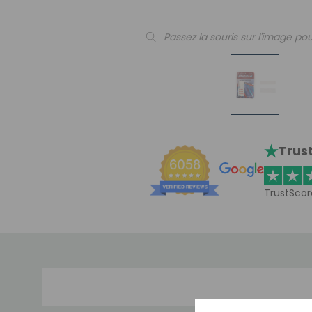
Passez la souris sur l'image pou
Trust
TrustScor