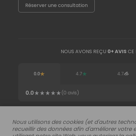
Réserver une consultation
NOUS AVONS REÇU
0
+ AVIS
CE 
0.0
4.7
4.7
0.0
(
0
avis)
Acheter par région
Nous utilisons des cookies (et d'autres techno
recueillir des données afin d'améliorer votre 
utilisant notre site Web, vous autorisez la co