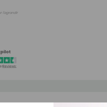
r l'agrandir
pilot
e:
Reviews: