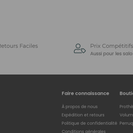
etours Faciles
Prix ​​compétitif
Aussi pour les sal
Faire connaissance
Bouti
À propos de nous
Prothè
Expédition et retours
Voluma
Politique de confidentialité
Perru
Conditions générales