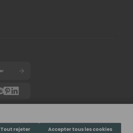
er
4.7
(
6058
avis) d'u
Tout rejeter
Accepter tous les cookies