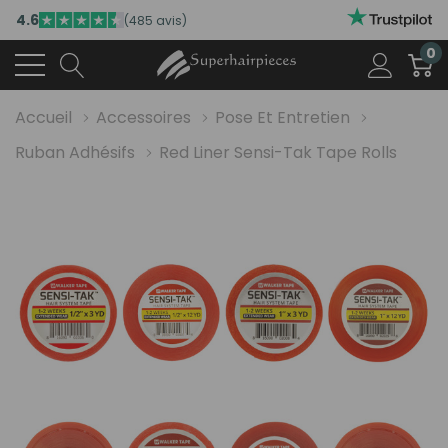
4.6
(485 avis)
0
Accueil
Accessoires
Pose Et Entretien
Ruban Adhésifs
Red Liner Sensi-Tak Tape Rolls