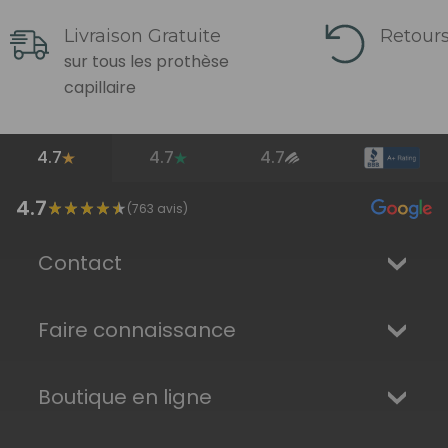
Livraison Gratuite
Retours
sur tous les prothèse
capillaire
4.7
4.7
4.7
4.7
(
763
avis)
Contact
Faire connaissance
Boutique en ligne