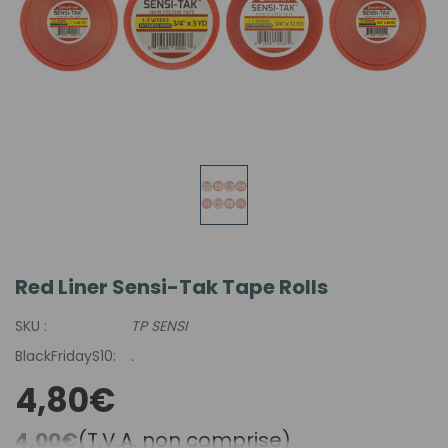
Red Liner Sensi-Tak Tape Rolls
SKU :
TP SENSI
BlackFridayS10:
.
4,80€
4,00€
(T.V.A. non comprise)