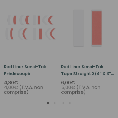
Red Liner Sensi-Tak
Red Liner Sensi-Tak
Prédécoupé
Tape Straight 3/4" X 3"
(36 Pcs Per Pack)
4,80€
6,00€
4,00€
(T.V.A. non
5,00€
(T.V.A. non
comprise)
comprise)