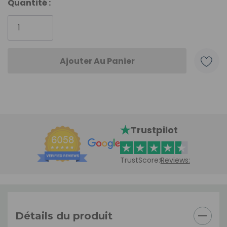
Stock
Quantité :
actuel
:
Trustpilot
TrustScore:
Reviews:
Détails du produit