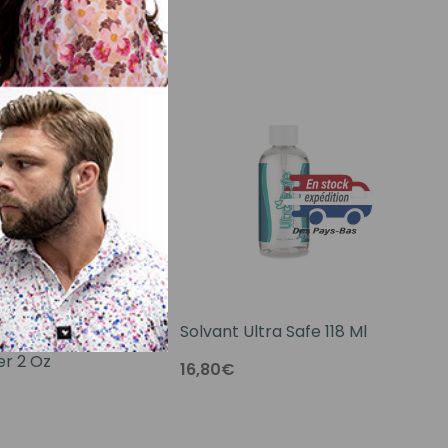
afe Adhesive
Solvant Ultra Safe 118 Ml
r 2 Oz
16,80€