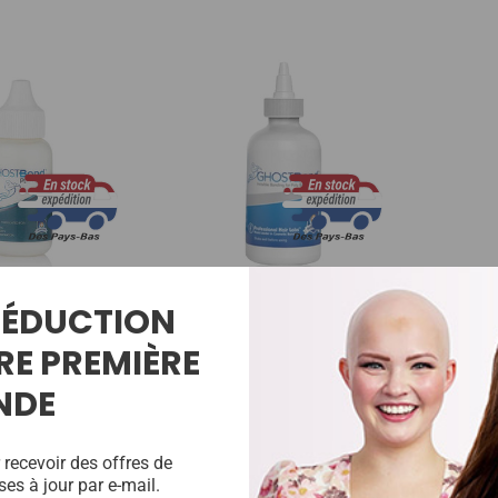
 RÉDUCTION
Platine 1.3 Oz
Lien Fantôme 5.0 Oz
Lien Fa
RE PREMIÈRE
90,00€
90,00
NDE
 recevoir des offres de
ses à jour par e-mail.