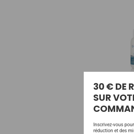
30 € DE
Ghost Bond 
SUR VOT
28,80€
COMMA
Inscrivez-vous pour
réduction et des mi