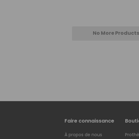
No More Product
Faire connaissance
Bouti
À propos de nous
Prothè