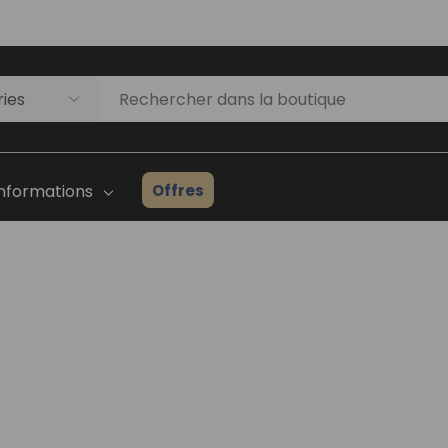
Offres
Informations
Liste D'inventaire Des
Prothèses Capillaires
ges
Guide Du Débutant
Consultation