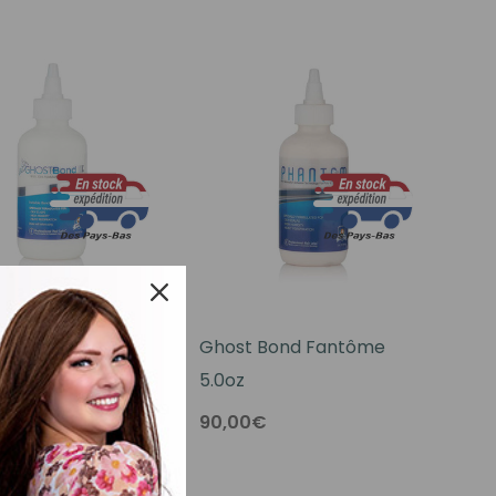
ntôme XL 5 Oz
Ghost Bond Fantôme
5.0oz
€
90,00€