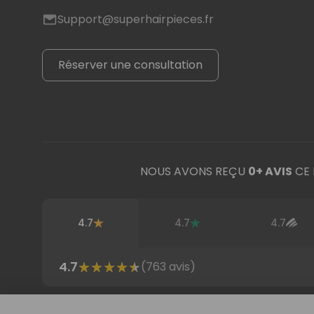
Support@superhairpieces.fr
Réserver une consultation
NOUS AVONS REÇU
0
+ AVIS
CE 
4.7
4.7
4.7
4.7
(
763
avis)