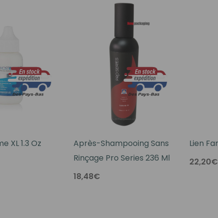
Débutant
Vidéothèque
Nuancier Pour La
Couleur
e XL 1.3 Oz
Après-Shampooing Sans
Lien Fa
Rinçage Pro Series 236 Ml
22,20€
18,48€