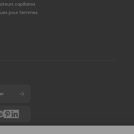
teurs capillaires
ques pour femmes
er
4.7
(
6058
avis) d'u