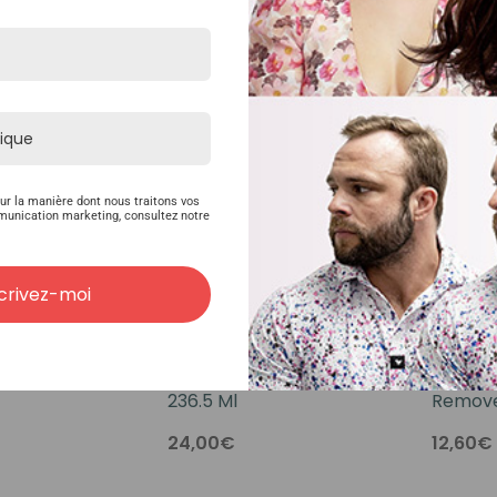
ur la manière dont nous traitons vos
munication marketing, consultez notre
crivez-moi
 Suprême 1.3
Solvant Ghost Buster
Ultra S
236.5 Ml
Remove
24,00€
12,60€