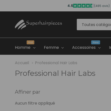
4.6
(485 avis)
Toutes
Rechercher
catégories
Hot
New
Homme
Femme
Accessoires
Accueil
Professional Hair Labs
Professional Hair Labs
Créez Votre Compte
FAQ
Professionnel
Commencer Ici
Affiner par
Avis Et Témoigna
Aucun filtre appliqué
Contactez-Nous