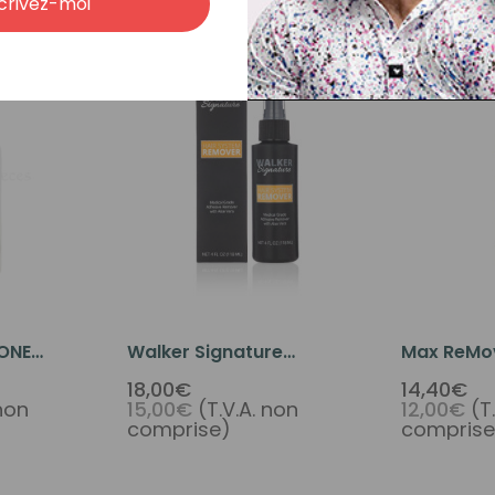
crivez-moi
CONE
Walker Signature
Max ReMo
oz
Remover 4oz
Adhesive
18,00€
14,40€
 non
15,00€
(T.V.A. non
12,00€
(T
comprise)
comprise