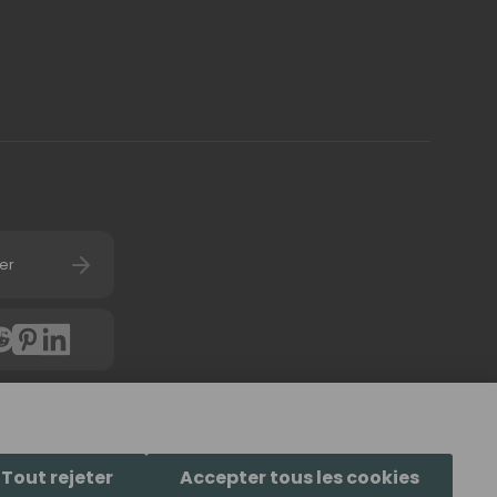
er
4.7
(
6058
avis) d'u
Tout rejeter
Accepter tous les cookies