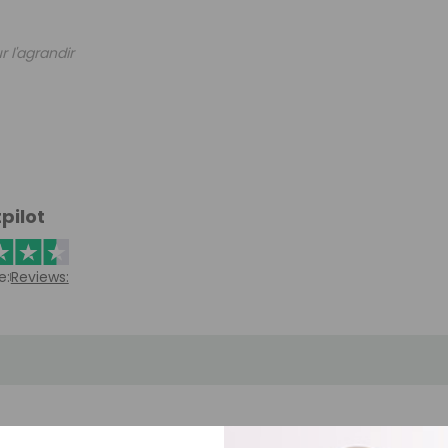
r l'agrandir
pilot
e:
Reviews: