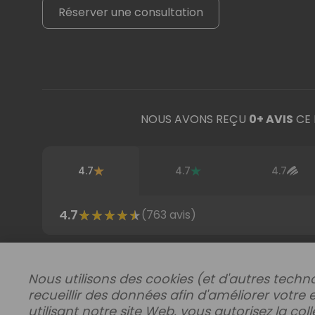
Réserver une consultation
NOUS AVONS REÇU
0
+ AVIS
CE 
4.7
4.7
4.7
4.7
(
763
avis)
Acheter par région
Nous utilisons des cookies (et d'autres techno
recueillir des données afin d'améliorer votre 
utilisant notre site Web, vous autorisez la co