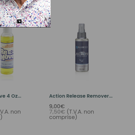
ve 4 Oz
Action Release Remover
 Remover
Spray 4oz
9,00€
.V.A. non
7,50€
(T.V.A. non
)
comprise)