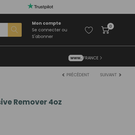
Mon compte
0
Se connecter
ou
S'abonner
FRANCE
PRÉCÉDENT
SUIVANT
sive Remover 4oz