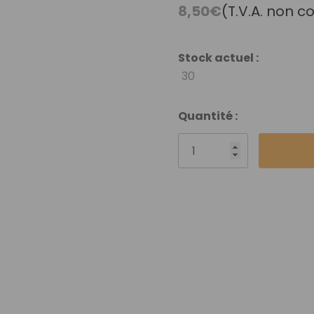
Débutant
8,50€
(T.V.A. non c
Vidéothèque
Nuancier Pour La
Stock actuel :
Couleur
30
Quantité :