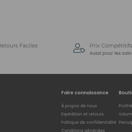
etours Faciles
Prix ​​compétitif
Aussi pour les sal
Faire connaissance
Bouti
À propos de nous
Prothè
Expédition et retours
Voluma
Politique de confidentialité
Perru
Conditions générales