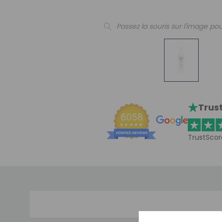
Passez la souris sur l'image pou
Trust
TrustScor