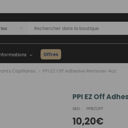
Offres
Informations
vants Capillaires
PPI EZ Off Adhesive Remover 4oz
PPI EZ Off Adhe
Liste D'inventaire Des
Prothèses Capillaires
SKU :
PPIEZOFF
ges
Guide Du Débutant
10,20€
Consultation