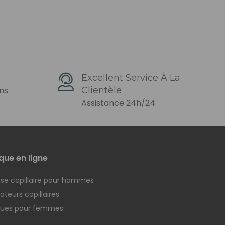
s
Excellent Service À La
ons
Clientèle
Assistance 24h/24
que en ligne
se capillaire pour hommes
teurs capillaires
ques pour femmes