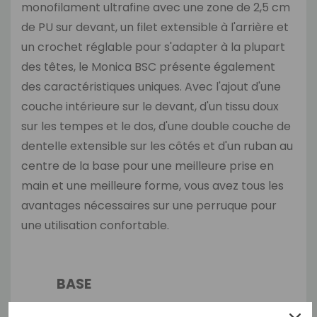
monofilament ultrafine avec une zone de 2,5 cm
de PU sur devant, un filet extensible à l'arrière et
un crochet réglable pour s'adapter à la plupart
des têtes, le Monica BSC présente également
des caractéristiques uniques. Avec l'ajout d'une
couche intérieure sur le devant, d'un tissu doux
sur les tempes et le dos, d'une double couche de
dentelle extensible sur les côtés et d'un ruban au
centre de la base pour une meilleure prise en
main et une meilleure forme, vous avez tous les
avantages nécessaires sur une perruque pour
une utilisation confortable.
BASE
Le tissu monofilament à mailles