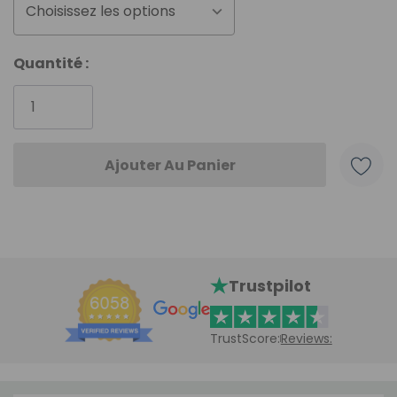
Choisissez les options
Stock
Quantité :
actuel
:
Trustpilot
TrustScore:
Reviews: