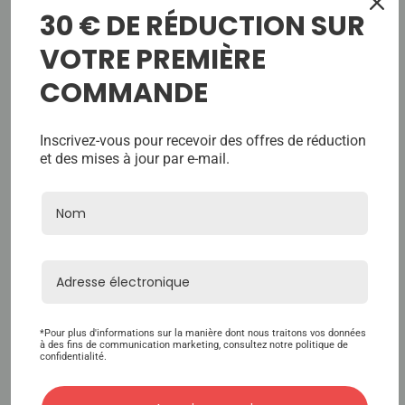
30 € DE RÉDUCTION SUR
ultra fines prend l'apparence de
votre propre teint naturel. Une
VOTRE PREMIÈRE
seule couche permet à votre
COMMANDE
propre teint de transparaître
pour un aspect réaliste. Des
Inscrivez-vous pour recevoir des offres de réduction
bandes de polyuréthane souple
et des mises à jour par e-mail.
d'une largeur de 1" sur devant
assurent une bonne adhésion
au ruban adhésif. Le devant
délicatement noué à la main
sous la ligne frontale de
cheveux encadre le visage pour
*Pour plus d'informations sur la manière dont nous traitons vos données
un look doux et naturel. Le
à des fins de communication marketing, consultez notre politique de
confidentialité.
crochet arrière réglable et
l'étirement permettent à ce