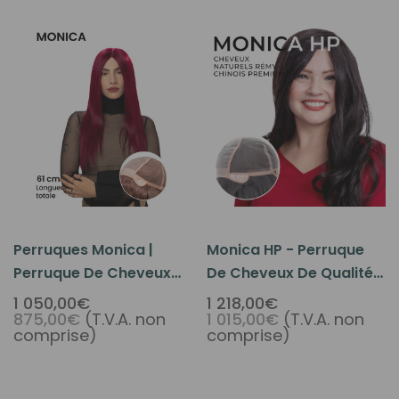
Perruques Monica |
Monica HP - Perruque
Perruque De Cheveux
De Cheveux De Qualité
Naturels Pour La Perte
Supérieure En Mono-
1 050,00€
1 218,00€
875,00€
(T.V.A. non
1 015,00€
(T.V.A. non
De Cheveux Médicale
Soie Pour La Perte De
comprise)
comprise)
Cheveux Médicale