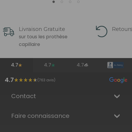
Livraison Gratuite
Retours
sur tous les prothèse
capillaire
4.7
4.7
4.7
4.7
(
763
avis)
Contact
Faire connaissance