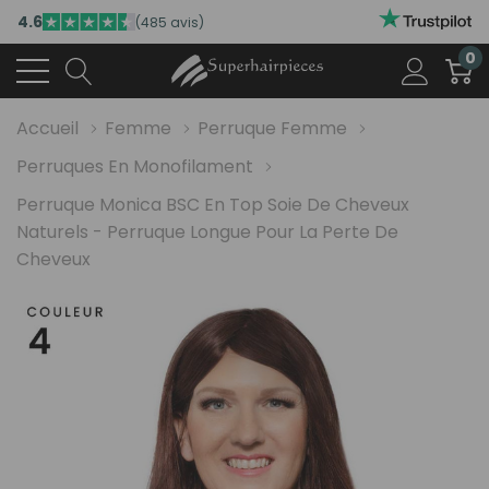
4.6
(485 avis)
0
Accueil
Femme
Perruque Femme
Perruques En Monofilament
Perruque Monica BSC En Top Soie De Cheveux
Naturels - Perruque Longue Pour La Perte De
Cheveux