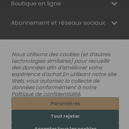
Boutique en ligne
Abonnement et réseaux sociaux
Nous utilisons des cookies (et d'autres
technologies similaires) pour recueillir
des données afin d'améliorer votre
expérience d'achat.
En utilisant notre site
Web, vous autorisez la collecte de
données conformément à notre
Modifier les préférences de données
|
Politique de confidentialité
.
Livraisons, retours et garantie
|
Confidentialité
|
Conditions générales
Paramètres
© 2026 Superhairpieces.fr
Tout rejeter
Accepter tous les cookies