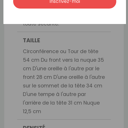
Inscrivez-moi
postiche de s'adapter à la
plupart des tailles de tête en
toute sécurité.
TAILLE
Circonférence ou Tour de tête
54 cm Du front vers la nuque 35
cm D'une oreille à l'autre par le
front 28 cm D'une oreille à l'autre
sur le sommet de la tête 34 cm
D'une tempe à l'autre par
l'arrière de la tête 31 cm Nuque
12,5 cm