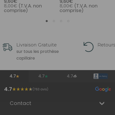
9,60€
9,60€
8,00€
(T.V.A. non
8,00€
(T.V.A. non
comprise)
comprise)
Livraison Gratuite
Retours
sur tous les prothèse
capillaire
4.7
4.7
4.7
4.7
(
763
avis)
Contact