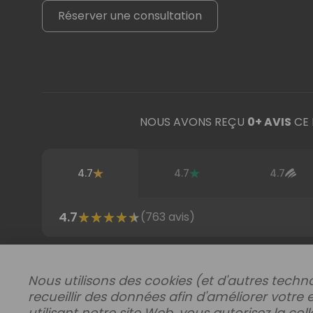
Réserver une consultation
NOUS AVONS REÇU
0
+ AVIS
CE 
4.7
4.7
4.7
4.7
(
763
avis)
Acheter par région
Nous utilisons des cookies (et d'autres techno
recueillir des données afin d'améliorer votre 
utilisant notre site Web, vous autorisez la co