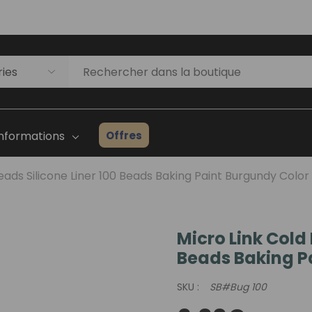
Offres
Informations
eads Silicone Liner 100 Beads Baking Paint Burgundy Color
Micro Link Cold 
Liste D'inventaire Des
Beads Baking P
Prothèses Capillaires
ges
Guide Du Débutant
SKU :
SB#Bug 100
Consultation