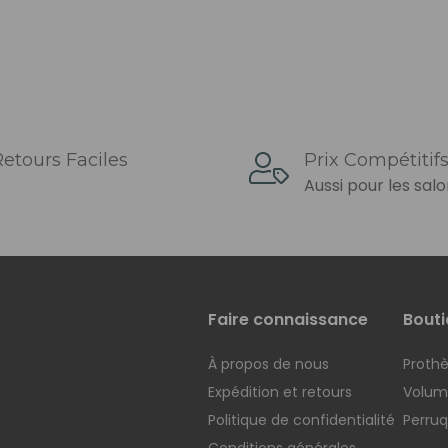
etours Faciles
Prix ​​compétitif
Aussi pour les sal
Faire connaissance
Bouti
À propos de nous
Prothè
Expédition et retours
Voluma
Politique de confidentialité
Perru
Conditions générales