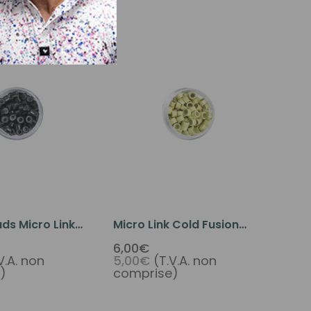
o Link
Micro Link Cold Fusion
n Beads Silicone
Beads Silicone Liner 100
6,00€
V.A. non
5,00€
(T.V.A. non
Beads Baking
Beads Baking Paint Light
)
comprise)
k Color
Blonde Color