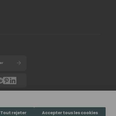
er
4.7
(
6058
avis) d'u
Tout rejeter
Accepter tous les cookies