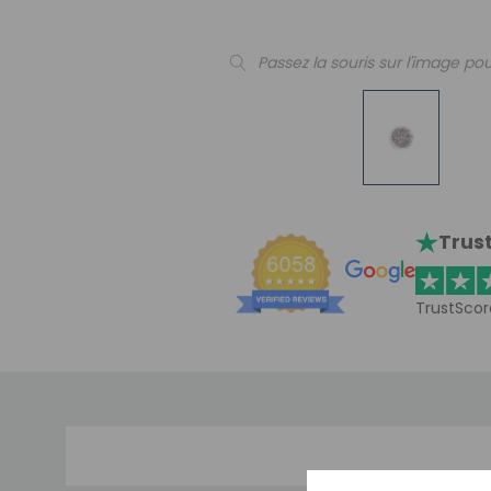
Passez la souris sur l'image pou
Trust
TrustScor