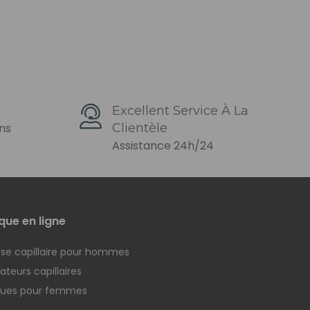
s
Excellent Service À La
ons
Clientèle
Assistance 24h/24
que en ligne
se capillaire pour hommes
teurs capillaires
ques pour femmes