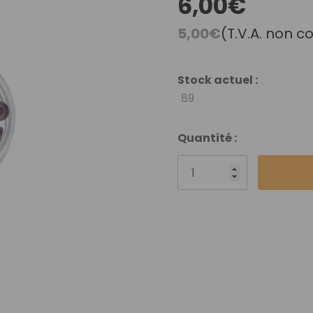
6,00€
Débutant
Vidéothèque
5,00€
(T.V.A. non c
Nuancier Pour La
Couleur
Stock actuel :
89
Quantité :