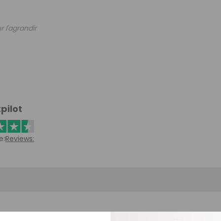
r l'agrandir
pilot
e:
Reviews: