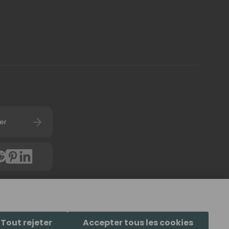
er
4.7
(
6058
avis) d'u
Tout rejeter
Accepter tous les cookies