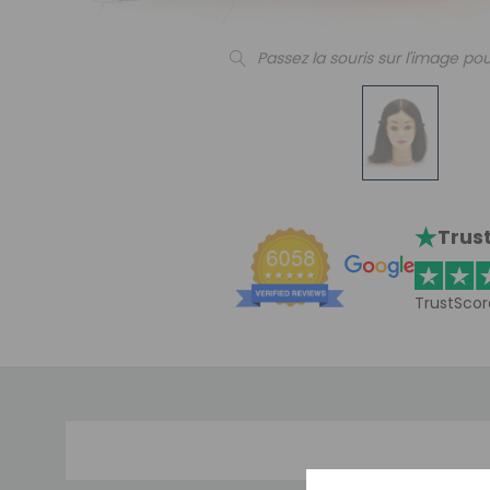
Passez la souris sur l'image pou
Trust
TrustScor