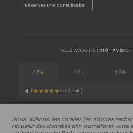
Réserver une consultation
NOUS AVONS REÇU
0
+ AVIS
CE 
4.7
4.7
4.7
4.7
(
763
avis)
Acheter par région
Nous utilisons des cookies (et d'autres techno
recueillir des données afin d'améliorer votre 
utilisant notre site Web, vous autorisez la co