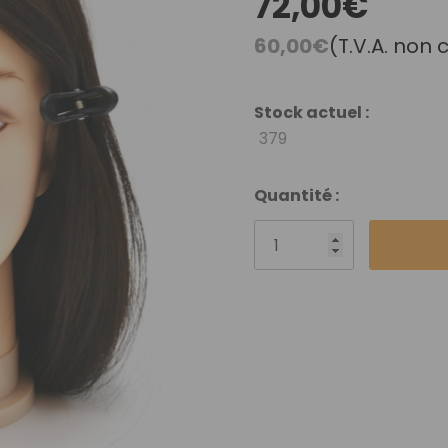
72,00€
Débutant
Vidéothèque
60,00€
(T.V.A. non
Nuancier Pour La
Couleur
Stock actuel :
379
Quantité :