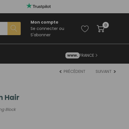
Mon compte
0
Se connecter
ou
S'abonner
FRANCE
PRÉCÉDENT
SUIVANT
 Hair
ng Block