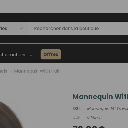
Offres
Informations
nels
Mannequin With Hair
Mannequin With
Liste D'inventaire Des
Prothèses Capillaires
SKU :
Mannequin 14" Traini
ges
Guide Du Débutant
CUP :
6.14E+11
Consultation