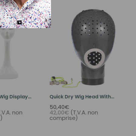
Wig Display
Quick Dry Wig Head With
s Mannequin
Hair Dryer Holder
50,40€
.V.A. non
42,00€
(T.V.A. non
 White Female
)
comprise)