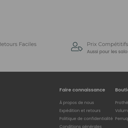
etours Faciles
Prix ​​compétitif
Aussi pour les sal
Faire connaissance
Bouti
À propos de nous
Prothè
Expédition et retours
Voluma
Politique de confidentialité
Perru
Conditions générales