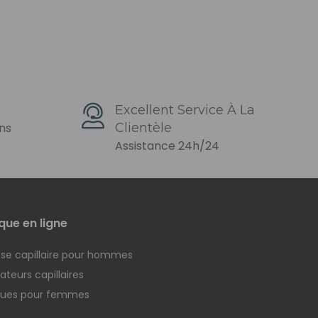
s
Excellent Service À La
ons
Clientèle
Assistance 24h/24
que en ligne
se capillaire pour hommes
teurs capillaires
ques pour femmes