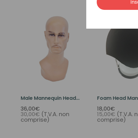
Ins
Male Mannequin Head
Foam Head Man
With Makeup
With Suction St
36,00€
18,00€
30,00€
(T.V.A. non
15,00€
(T.V.A. 
comprise)
comprise)