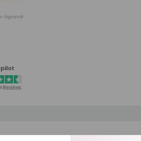
r l'agrandir
pilot
e:
Reviews: