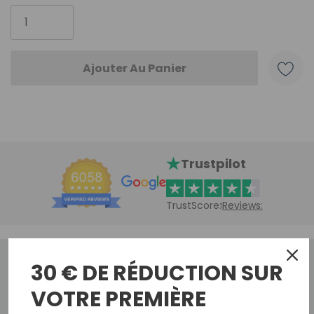
actuel
:
Trustpilot
TrustScore:
Reviews:
30 € DE RÉDUCTION SUR
Détails du produit
VOTRE PREMIÈRE