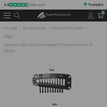
4.6
(485 avis)
0
Accueil
Accessoires
Pose Et Entretien
Clips
Fixation Clips Pour Perruque Et Postiche Avec 10
Dents