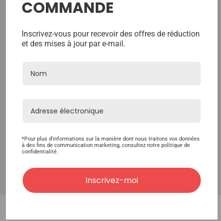
COMMANDE
Détails du produit
Inscrivez-vous pour recevoir des offres de réduction
Hairpiece Clips Size Description:
et des mises à jour par e-mail.
Large Clips: 1.25 inch width
Medium Clips: 1.00 inch
width
Small Clips: 0.75 inch
width
Quick Compare
*Pour plus d'informations sur la manière dont nous traitons vos données
à des fins de communication marketing, consultez notre politique de
confidentialité.
Full
Compare
Inscrivez-moi