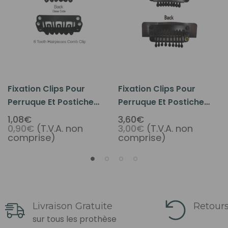
Fixation Clips Pour
Fixation Clips Pour
Perruque Et Postiche
Perruque Et Postiche
Avec 6 Dents
Velcro-Attach Avec 9
1,08€
3,60€
0,90€
(T.V.A. non
3,00€
(T.V.A. non
Dents
comprise)
comprise)
Livraison Gratuite
Retours
sur tous les prothèse