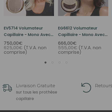
EV5714 Volumateur
EG6612 Volumateur
Capillaire - Mono Avec
Capillaire - Mono Avec
Bordure De Revêtement
Bordure De Revêtement
750,00€
666,00€
625,00€
(T.V.A. non
555,00€
(T.V.A. non
Polyuréthane - Cheveux
Polyuréthane - Cheveux
comprise)
comprise)
Humains De Qualité
Humains De Qualité
Supérieure
Supérieure
Livraison Gratuite
Retours
sur tous les prothèse
capillaire