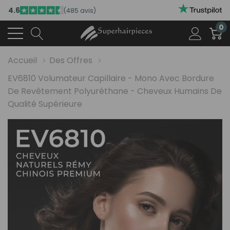
4.6
(485 avis)
0
Accueil
Des Offres
EV6810 Volumateur Capillaire - Mono Avec Bordure
De Revêtement Polyuréthane - Cheveux Humains De
Qualité Supérieure