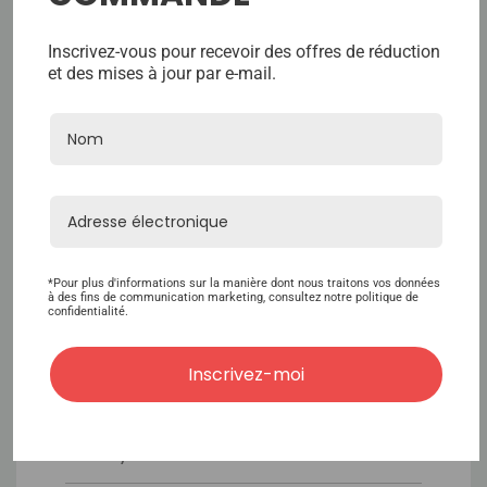
BASE
Inscrivez-vous pour recevoir des offres de réduction
et des mises à jour par e-mail.
La couche intérieure supérieure
et aussi la couche extérieure en
soie mono-filament avec une
couche intérieure en soie super
fine pour plus de confort
TAILLE
*Pour plus d'informations sur la manière dont nous traitons vos données
à des fins de communication marketing, consultez notre politique de
La base mesure 15 cm x 20 cm
confidentialité.
Inscrivez-moi
DENSITÉ
Une densité de cheveux
moyenne de 120 %