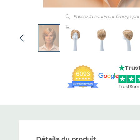
Passez la souris sur l'image pou
Trust
TrustScor
Détails du produit