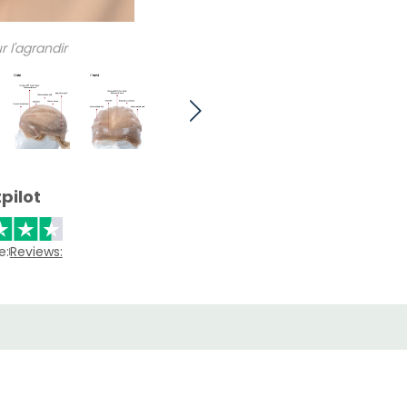
r l'agrandir
pilot
e:
Reviews: