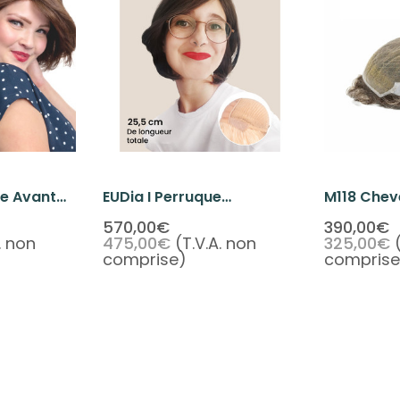
ue Avant
EUDia I Perruque
M118 Chev
veux
Européenne Avant De
Hommes T
570,00€
390,00€
. non
475,00€
(T.V.A. non
325,00€
nne
Lacet De Cheveux
comprise)
comprise