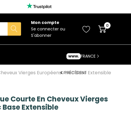
Mon compte
0
Se connecter
ou
S'abonner
FRANCE
 Cheveux Vierges Européens Avec Base Extensible
PRÉCÉDENT
que Courte En Cheveux Vierges
 Base Extensible