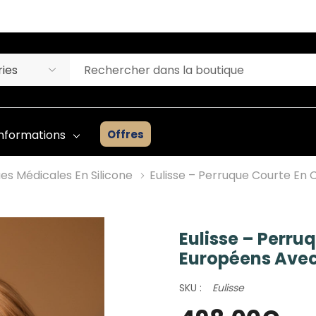
Offres
Informations
es Médicales En Silicone
Eulisse – Perruque Courte En
Eulisse – Perru
Liste D'inventaire Des
Européens Avec
Prothèses Capillaires
ges
Guide Du Débutant
SKU :
Eulisse
Consultation