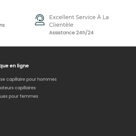
s
Excellent Service À La
ons
Clientèle
Assistance 24h/24
que en ligne
se capillaire pour hommes
teurs capillaires
ques pour femmes