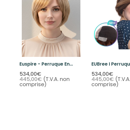
Euspire - Perruque En
EUBree I Perruq
Cheveux Vierges
De Lace De Che
534,00€
534,00€
445,00€
(T.V.A. non
445,00€
(T.V.A
Européens Avec Base En
Courts Europée
comprise)
comprise)
Silicone Et Lace Front