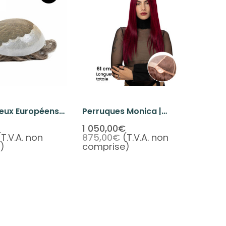
eux Européens
Perruques Monica |
oupet
Perruque De Cheveux
1 050,00€
(T.V.A. non
875,00€
(T.V.A. non
Naturels Pour La Perte De
)
comprise)
Cheveux Médicale