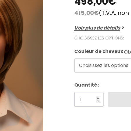
498,00€
Débutant
Vidéothèque
415,00€
(T.V.A. no
Nuancier Pour La
Couleur
Voir plus de détails
CHOISISSEZ LES OPTIONS:
Couleur de cheveux
Obl
Choisissez les options
Stock
Quantité :
actuel
: