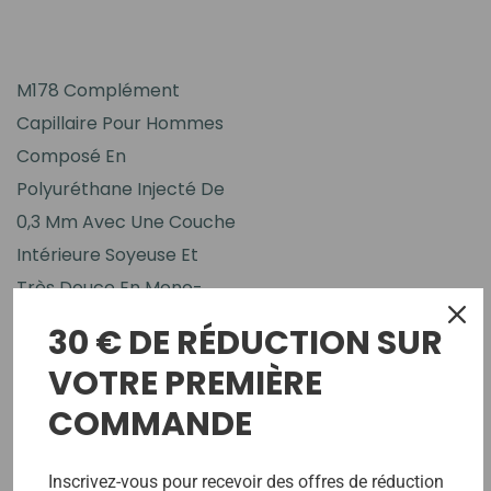
M178 Complément
Capillaire Pour Hommes
Composé En
Polyuréthane Injecté De
0,3 Mm Avec Une Couche
Intérieure Soyeuse Et
Très Douce En Mono-
Filament
30 € DE RÉDUCTION SUR
270,00€
VOTRE PREMIÈRE
COMMANDE
No More Products
Inscrivez-vous pour recevoir des offres de réduction