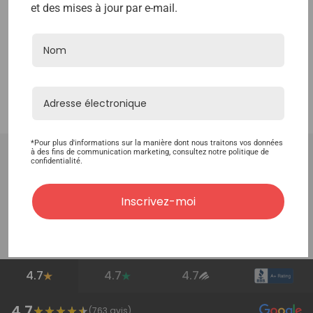
et des mises à jour par e-mail.
*Pour plus d'informations sur la manière dont nous traitons vos données
à des fins de communication marketing, consultez notre politique de
Cette page vous a-t-elle été utile ?
confidentialité.
Inscrivez-moi
Très peu utile
Peu utile
Neutre
Bonne
Excellente
4.7
4.7
4.7
4.7
(
763
avis)