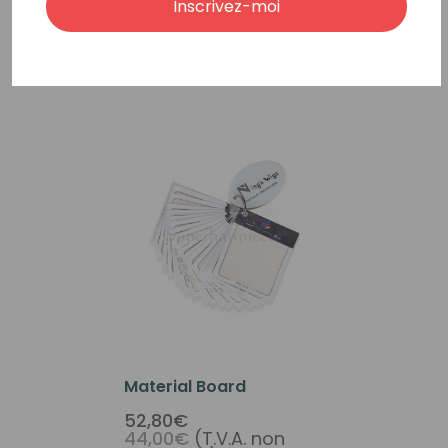
Inscrivez-moi
Produits Connexes
Material Board
52,80€
44,00€
(T.V.A. non