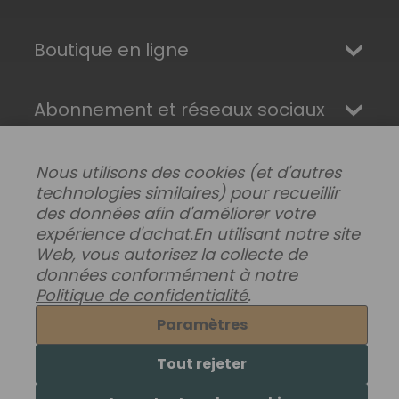
Boutique en ligne
Abonnement et réseaux sociaux
Nous utilisons des cookies (et d'autres
technologies similaires) pour recueillir
des données afin d'améliorer votre
expérience d'achat.
En utilisant notre site
Web, vous autorisez la collecte de
données conformément à notre
Politique de confidentialité
.
Modifier les préférences de données
|
Paramètres
Livraisons, retours et garantie
|
Confidentialité
|
Conditions générales
Tout rejeter
© 2026 Superhairpieces.fr