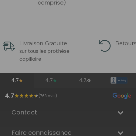
comprise)
Livraison Gratuite
Retours
sur tous les prothèse
capillaire
4.7
4.7
4.7
4.7
(
763
avis)
Contact
Faire connaissance