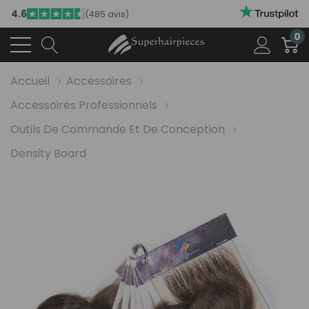
4.6
(485 avis)
0
Accueil
Accessoires
Accessoires Professionnels
Outils De Commande Et De Conception
Density Board