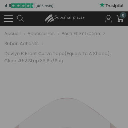
4.6
(485 avis)
0
Accueil
Accessoires
Pose Et Entretien
Ruban Adhésifs
Davlyn B Front Curve Tape(equals To A Shape),
Clear #52 Strip 36 Pc/bag