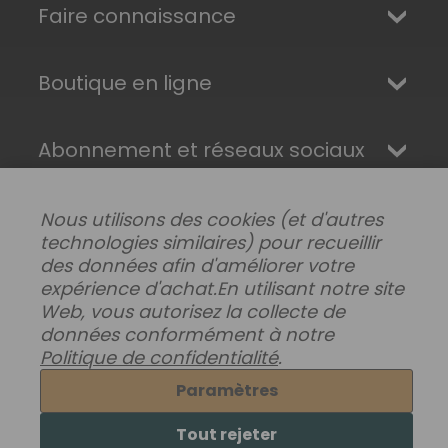
Faire connaissance
Boutique en ligne
Abonnement et réseaux sociaux
Nous utilisons des cookies (et d'autres
technologies similaires) pour recueillir
des données afin d'améliorer votre
expérience d'achat.
En utilisant notre site
Web, vous autorisez la collecte de
données conformément à notre
Politique de confidentialité
.
Modifier les préférences de données
|
Paramètres
Livraisons, retours et garantie
|
Confidentialité
|
Conditions générales
Tout rejeter
© 2026 Superhairpieces.fr