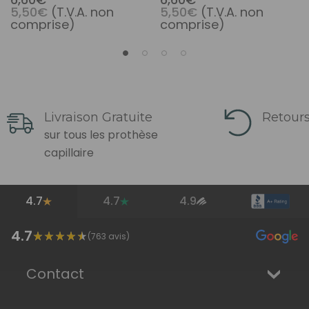
5,50€
(T.V.A. non
5,50€
(T.V.A. non
Strip 36 Pc/bag
36 Pc/bag
comprise)
comprise)
Livraison Gratuite
Retours
sur tous les prothèse
capillaire
4.7
4.7
4.9
4.7
(
763
avis)
Contact