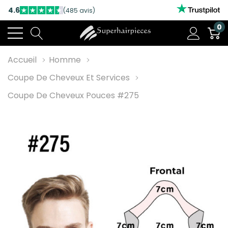
4.6
(485 avis)
0
Accueil
Homme
Coupe De Cheveux Et Services
Coupe De Cheveux Pouces #275