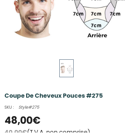
Coupe De Cheveux Pouces #275
SKU :
Style#275
48,00€
40,00€
(T.V.A. non comprise)