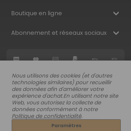
Boutique en ligne
Abonnement et réseaux sociaux
Nous utilisons des cookies (et d'autres
technologies similaires) pour recueillir
des données afin d'améliorer votre
expérience d'achat.
En utilisant notre site
Modifier les préférences de données
|
Web, vous autorisez la collecte de
Livraisons, retours et garantie
|
Confidentialité
|
données conformément à notre
Conditions générales
Politique de confidentialité
.
© 2026 Superhairpieces.fr
Paramètres