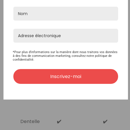
Les avantages et inconvénients des
matériaux de base des compléments
capillaires :
*Pour plus d'informations sur la manière dont nous traitons vos données
à des fins de communication marketing, consultez notre politique de
confidentialité.
Aspect
Clim
Inscrivez-moi
Base
Respirable
Durable
naturel
cha
Dentelle
✔️
✔️
✔️