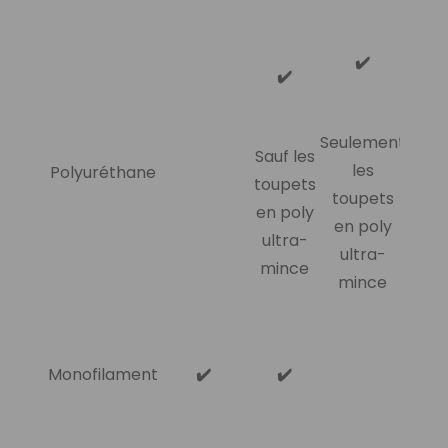
✔️
✔️
Seulement
Sauf les
les
Polyuréthane
toupets
toupets
en poly
en poly
ultra-
ultra-
mince
mince
Monofilament
✔️
✔️
✔️