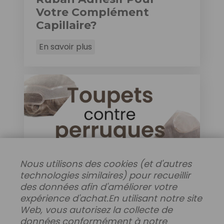
Votre Complément
Capillaire?
En savoir plus
Nous utilisons des cookies (et d'autres
COMPLÉMENTS CAPILLAIRES
technologies similaires) pour recueillir
18 août 2022
des données afin d'améliorer votre
expérience d'achat.
En utilisant notre site
Comment Différencier
Web, vous autorisez la collecte de
Les Toupets Et Les
données conformément à notre