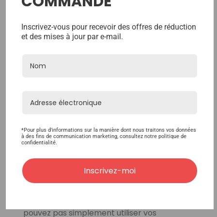
COMMANDE
postiches. Voici quelques shampoings que
nous vous recommandons d’acheter sur
Inscrivez-vous pour recevoir des offres de réduction
et des mises à jour par e-mail.
Superhairpieces :
Walker Bond Breaker Shampoing 295 Ml
Shampoing Hydratant Pour Cheveux
Naturels & Prime Blends 236 Ml
Back2natural Shampooing Hydrobalance
236 Ml
*Pour plus d'informations sur la manière dont nous traitons vos données
Shampoing PPI Color Guard 236 Ml
à des fins de communication marketing, consultez notre politique de
confidentialité.
Si vous préférez utiliser une autre marque,
Inscrivez-moi
achetez au moins des shampoings formulés
sans ingrédients nocifs tels que les sulfates
et les parabènes. N’oubliez pas que vous ne
pouvez pas simplement utiliser vos