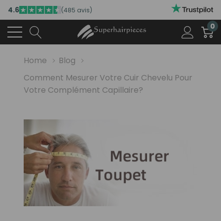
4.6
(485 avis)
0
Home
Blog
Comment Mesurer Votre Cuir Chevelu Pour
Votre Complément Capillaire?