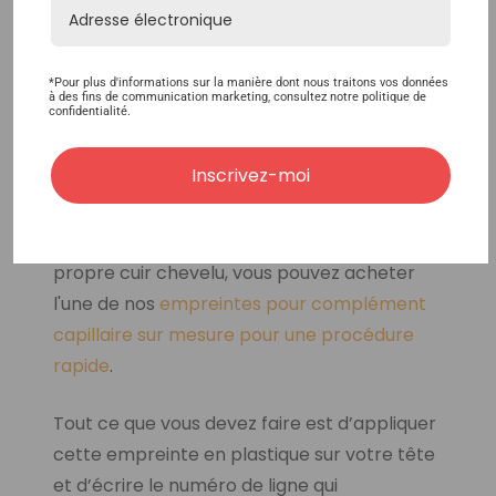
*Pour plus d'informations sur la manière dont nous traitons vos données
à des fins de communication marketing, consultez notre politique de
confidentialité.
Inscrivez-moi
Si vous souhaitez obtenir une mesure encore
plus précise sans avoir à mesurer votre
propre cuir chevelu, vous pouvez acheter
l'une de nos
empreintes pour complément
capillaire sur mesure pour une procédure
rapide
.
Tout ce que vous devez faire est d’appliquer
cette empreinte en plastique sur votre tête
et d’écrire le numéro de ligne qui