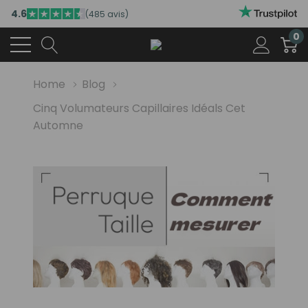
4.6
(485 avis)
0
Home
Blog
Cinq Volumateurs Capillaires Idéals Cet
Automne