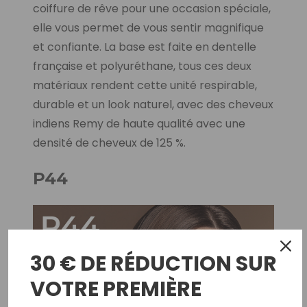
coiffure de rêve pour une occasion spéciale,
elle vous permet de vous sentir magnifique
et confiante. La base est faite en dentelle
française et polyuréthane, tous ces deux
matériaux rendent cette unité respirable,
durable et un look naturel, avec des cheveux
indiens Remy de haute qualité avec une
densité de cheveux de 125 %.
P44
30 € DE RÉDUCTION SUR
VOTRE PREMIÈRE