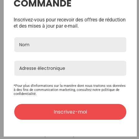
COMMANDE
Inscrivez-vous pour recevoir des offres de réduction
et des mises à jour par e-mail.
Le P44 est un volumateur capillaire élégant,
offre une apparence instantanément chic
*Pour plus d'informations sur la manière dont nous traitons vos données
à des fins de communication marketing, consultez notre politique de
et n'est pas très dramatique. Ils peuvent
confidentialité.
être coiffés selon vos préférences, offrant
une apparence diverse.
Inscrivez-moi
Fabriquée à partir de cheveux naturels
indiens Remy de haute qualité, et la base de