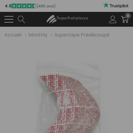
4.6
(485 avis)
0
Accueil
Monthly
Supertape Prédécoupé