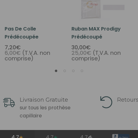
Pas De Colle
Ruban MAX Prodigy
Prédécoupée
Prédécoupé
7,20€
30,00€
6,00€
(T.V.A. non
25,00€
(T.V.A. non
comprise)
comprise)
Livraison Gratuite
Retours
sur tous les prothèse
capillaire
4.7
4.7
4.7