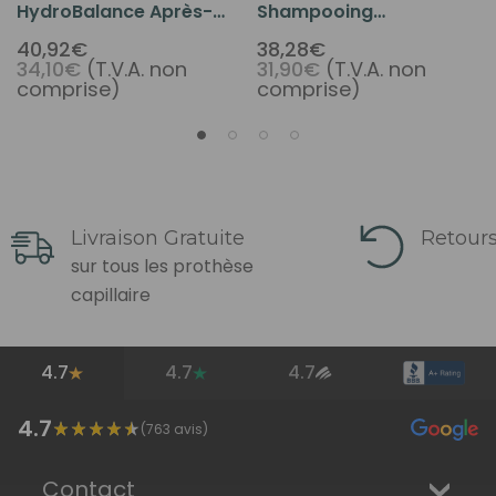
HydroBalance Après-
Shampooing
Shampooing Sans
HydroBalance 236 Ml
40,92€
38,28€
34,10€
(T.V.A. non
31,90€
(T.V.A. non
Rinçage 237 Ml
comprise)
comprise)
Livraison Gratuite
Retours
sur tous les prothèse
capillaire
4.7
4.7
4.7
4.7
(
763
avis)
Contact