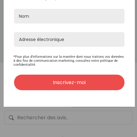
jusqu'à 75 %. Un absorbeur d'UV dérivé de la
plante Cannelle pour protéger les cheveux et
réduire considérablement la décoloration. Un
protecteur thermique pour protéger de la
chaleur des outils de coiffage et de la
décoloration des dommages causés par le soleil.
*Pour plus d'informations sur la manière dont nous traitons vos données
à des fins de communication marketing, consultez notre politique de
confidentialité.
Inscrivez-moi