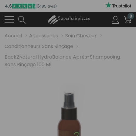
4.6
(485 avis)
0
Accueil
Accessoires
Soin Cheveux
Conditionneurs Sans Rinçage
Back2Natural HydroBalance Après-Shampooing
Sans Rinçage 100 Ml