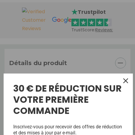
Trustpilot
TrustScore:
Reviews:
Détails du produit
Détails du produit
30 € DE RÉDUCTION SUR
VOTRE PREMIÈRE
- Après-shampooing sans rinçage Hydrobalance
100 ml - super fortifié pour CONDITIONNER,
COMMANDE
RENFORCER et PROTÉGER avec du Q22 et une
protéine végétale brevetée associée à du
Inscrivez-vous pour recevoir des offres de réduction
panthénol (Vit. B5) pour renforcer les cheveux
et des mises à jour par e-mail.