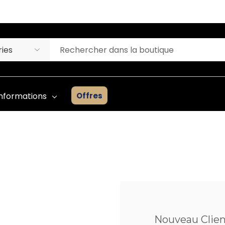
Offres
Informations
Liste D'inventaire Des
Prothèses Capillaires
ges
Guide Du Débutant
Consultation
Nouveau Clien