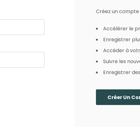
Débutant
Vidéothèque
Créez un compte s
Nuancier Pour La
Couleur
Accélérer le 
Enregistrer plu
Accéder à vot
Suivre les no
Enregistrer des
Créer Un C